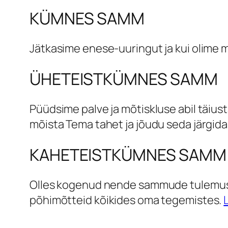
KÜMNES SAMM
Jätkasime enese-uuringut ja kui olime m
ÜHETEISTKÜMNES SAMM
Püüdsime palve ja mõtiskluse abil täiu
mõista Tema tahet ja jõudu seda järgida
KAHETEISTKÜMNES SAMM
Olles kogenud nende sammude tulemusen
põhimõtteid kõikides oma tegemistes.