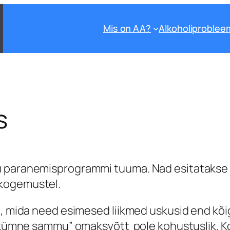
Mis on AA?
Alkoholiproblee
s
u paranemisprogrammi tuuma. Nad esitatakse
 kogemustel.
st, mida need esimesed liikmed uskusid end k
istkümne sammu” omaksvõtt pole kohustuslik. 