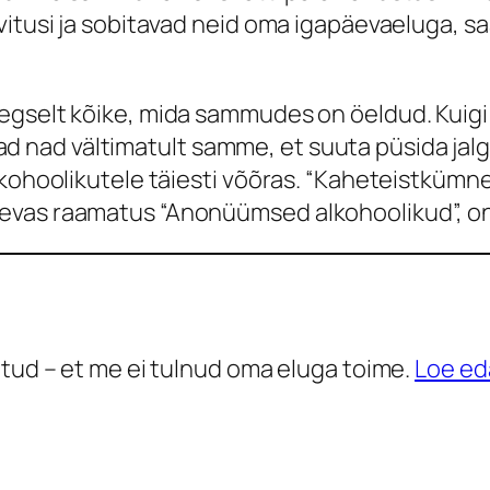
vitusi ja sobitavad neid oma igapäevaeluga, s
egselt kõike, mida sammudes on öeldud. Kuigi 
ajavad nad vältimatult samme, et suuta püsida j
alkohoolikutele täiesti võõras. “Kaheteistküm
evas raamatus “Anonüümsed alkohoolikud”, on
etud – et me ei tulnud oma eluga toime.
Loe ed