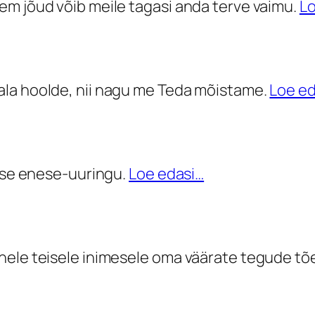
em jõud võib meile tagasi anda terve vaimu.
Lo
ala hoolde, nii nagu me Teda mõistame.
Loe ed
alse enese-uuringu.
Loe edasi…
nele teisele inimesele oma väärate tegude tõe