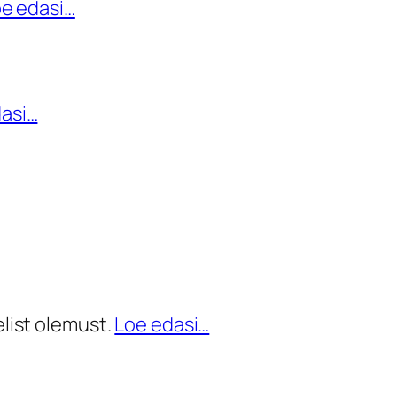
e edasi…
asi…
list olemust.
Loe edasi…