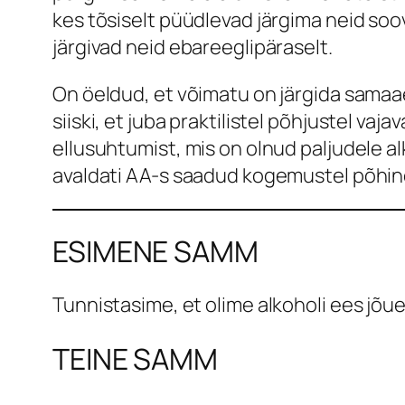
kes tõsiselt püüdlevad järgima neid soo
järgivad neid ebareeglipäraselt.
On öeldud, et võimatu on järgida samaa
siiski, et juba praktilistel põhjustel v
ellusuhtumist, mis on olnud paljudele 
avaldati AA-s saadud kogemustel põhin
ESIMENE SAMM
Tunnistasime, et olime alkoholi ees jõu
TEINE SAMM