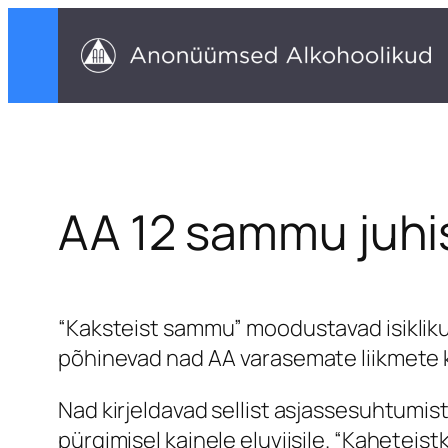
Liigu
sisu
juurde
AA 12 sammu juhi
“Kaksteist sammu” moodustavad isiklik
põhinevad nad AA varasemate liikmete
Nad kirjeldavad sellist asjassesuhtumi
pürgimisel kainele eluviisile. “Kahete