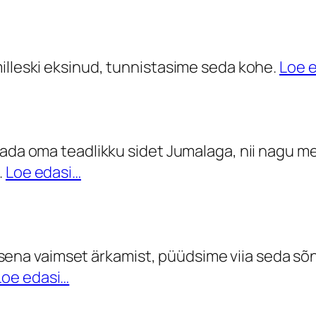
illeski eksinud, tunnistasime seda kohe.
Loe 
stada oma teadlikku sidet Jumalaga, nii nagu 
.
Loe edasi…
a vaimset ärkamist, püüdsime viia seda sõnum
Loe edasi…