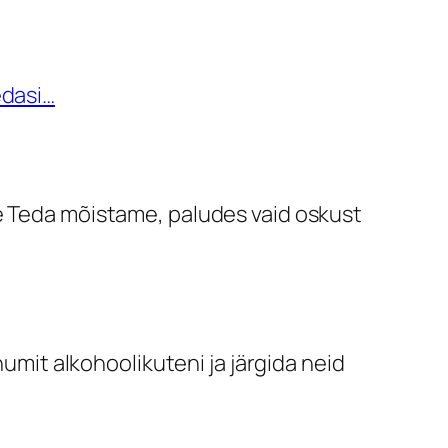
edasi…
me Teda mõistame, paludes vaid oskust
it alkohoolikuteni ja järgida neid