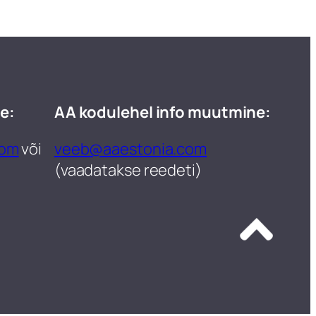
e:
AA kodulehel info muutmine:
com
või
veeb@aaestonia.com
(vaadatakse reedeti)