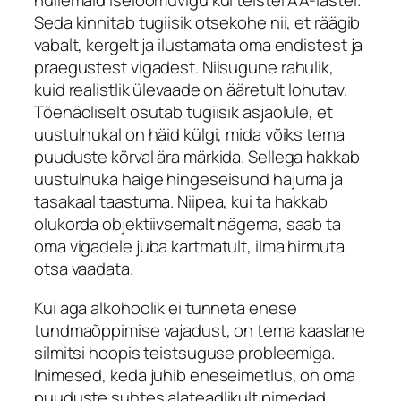
hullemaid iseloomuvigu kui teistel AA-lastel.
Seda kinnitab tugiisik otsekohe nii, et räägib
vabalt, kergelt ja ilustamata oma endistest ja
praegustest vigadest. Niisugune rahulik,
kuid realistlik ülevaade on ääretult lohutav.
Tõenäoliselt osutab tugiisik asjaolule, et
uustulnukal on häid külgi, mida võiks tema
puuduste kõrval ära märkida. Sellega hakkab
uustulnuka haige hingeseisund hajuma ja
tasakaal taastuma. Niipea, kui ta hakkab
olukorda objektiivsemalt nägema, saab ta
oma vigadele juba kartmatult, ilma hirmuta
otsa vaadata.
Kui aga alkohoolik ei tunneta enese
tundmaõppimise vajadust, on tema kaaslane
silmitsi hoopis teistsuguse probleemiga.
Inimesed, keda juhib eneseimetlus, on oma
puuduste suhtes alateadlikult pimedad.