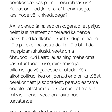
perekonda? Kas petsin teisi rahaasjus?
Kuidas on lood „kiire raha“ teenimisega,
kasiinode või kihlvedudega?
AA-s olevad ärinaised on kogenud, et paljud
neist küsimustest on teravad ka nende
jaoks. Kuid ka alkohoolikust koduperenaine
võib perekonna laostada. Ta võib bluffida
majapidamiskulusid, veeta oma
õhtupoolikud kaardilauas ning mehe oma
vastutustundetuse, raiskamise ja
pillamisega võlgadesse uputada. Kõik
alkohoolikud, kes on joonud end priiks tööst,
perekonnast ja sõpradest, peavad esitama
endale halastamatuid küsimusi, et mõista,
mil viisil nende vead on hävitanud
turvatunde.
Emotsionaalse kaitsmatuse kõige