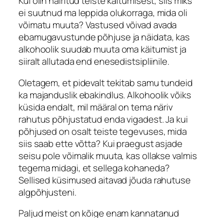
Kui olin häiritud teiste käitumisest, siis miks
ei suutnud ma leppida olukorraga, mida oli
võimatu muuta? Vastused võivad avada
ebamugavustunde põhjuse ja näidata, kas
alkohoolik suudab muuta oma käitumist ja
siiralt allutada end enesedistsipliinile.
Oletagem, et pidevalt tekitab samu tundeid
ka majanduslik ebakindlus. Alkohoolik võiks
küsida endalt, mil määral on tema näriv
rahutus põhjustatud enda vigadest. Ja kui
põhjused on osalt teiste tegevuses, mida
siis saab ette võtta? Kui praegust asjade
seisu pole võimalik muuta, kas ollakse valmis
tegema midagi, et sellega kohaneda?
Sellised küsimused aitavad jõuda rahutuse
algpõhjusteni.
Paljud meist on kõige enam kannatanud