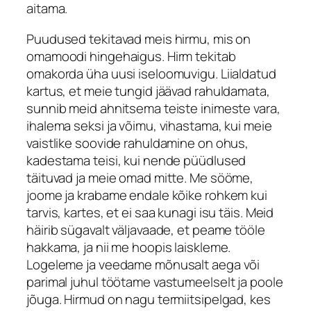
aitama.
Puudused tekitavad meis hirmu, mis on
omamoodi hingehaigus. Hirm tekitab
omakorda üha uusi iseloomuvigu. Liialdatud
kartus, et meie tungid jäävad rahuldamata,
sunnib meid ahnitsema teiste inimeste vara,
ihalema seksi ja võimu, vihastama, kui meie
vaistlike soovide rahuldamine on ohus,
kadestama teisi, kui nende püüdlused
täituvad ja meie omad mitte. Me sööme,
joome ja krabame endale kõike rohkem kui
tarvis, kartes, et ei saa kunagi isu täis. Meid
häirib sügavalt väljavaade, et peame tööle
hakkama, ja nii me hoopis laiskleme.
Logeleme ja veedame mõnusalt aega või
parimal juhul töötame vastumeelselt ja poole
jõuga. Hirmud on nagu termiitsipelgad, kes