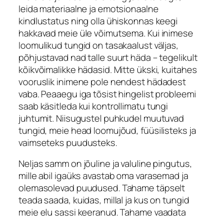
leida materiaalne ja emotsionaalne
kindlustatus ning olla ühiskonnas keegi
hakkavad meie üle võimutsema. Kui inimese
loomulikud tungid on tasakaalust väljas,
põhjustavad nad talle suurt häda – tegelikult
kõikvõimalikke hädasid. Mitte ükski, kuitahes
vooruslik inimene pole nendest hädadest
vaba. Peaaegu iga tõsist hingelist probleemi
saab käsitleda kui kontrollimatu tungi
juhtumit. Niisugustel puhkudel muutuvad
tungid, meie head loomujõud, füüsilisteks ja
vaimseteks puudusteks.
Neljas samm on jõuline ja valuline pingutus,
mille abil igaüks avastab oma varasemad ja
olemasolevad puudused. Tahame täpselt
teada saada, kuidas, millal ja kus on tungid
meie elu sassi keeranud. Tahame vaadata