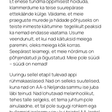
Et enese tundma õppimisest hoiduda,
klammerdume ka teise suurepärase
ettekäände külge. Väidame, et meie
praeguste murede ja hädade põhjuseks on
teiste inimeste käitumine: tegelikult peaksid
ka nemad endasse vaatama. Usume
veendunult, et kui nad käituksid meiega
paremini, oleks meiega kõik korras.
Seepärast leiamegi, et meie nördimus on
põhjendatud ja õigustatud. Meie pole süüdi
– süüdi on nemad!
Uuringu sellel etapil tulevad appi
rühmakaaslased. Nad on selleks suutelised,
kuna nad on AA-s Neljanda sammu ise juba
läbi teinud. Nad lohutavad melanhoolikut,
tehes talle selgeks, et tema juhtum pole
ainulaadne, et tal pole sugugi rohkem ega