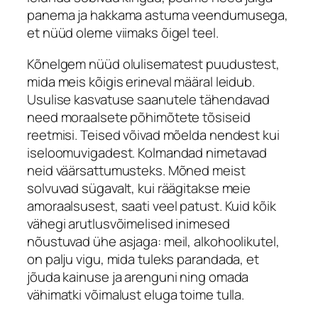
panema ja hakkama astuma veendumusega,
et nüüd oleme viimaks õigel teel.
Kõnelgem nüüd olulisematest puudustest,
mida meis kõigis erineval määral leidub.
Usulise kasvatuse saanutele tähendavad
need moraalsete põhimõtete tõsiseid
reetmisi. Teised võivad mõelda nendest kui
iseloomuvigadest. Kolmandad nimetavad
neid väärsattumusteks. Mõned meist
solvuvad sügavalt, kui räägitakse meie
amoraalsusest, saati veel patust. Kuid kõik
vähegi arutlusvõimelised inimesed
nõustuvad ühe asjaga: meil, alkohoolikutel,
on palju vigu, mida tuleks parandada, et
jõuda kainuse ja arenguni ning omada
vähimatki võimalust eluga toime tulla.