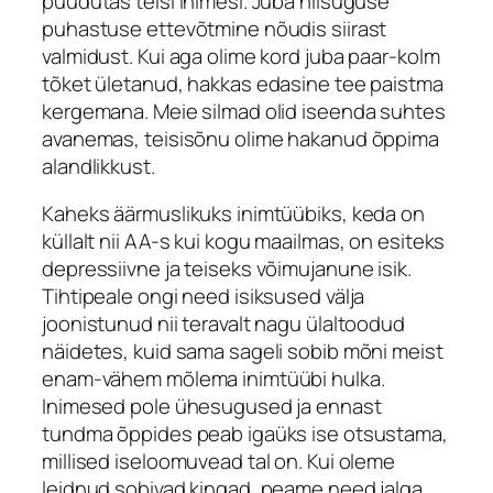
puudutas teisi inimesi. Juba niisuguse
puhastuse ettevõtmine nõudis siirast
valmidust. Kui aga olime kord juba paar-kolm
tõket ületanud, hakkas edasine tee paistma
kergemana. Meie silmad olid iseenda suhtes
avanemas, teisisõnu olime hakanud õppima
alandlikkust.
Kaheks äärmuslikuks inimtüübiks, keda on
küllalt nii AA-s kui kogu maailmas, on esiteks
depressiivne ja teiseks võimujanune isik.
Tihtipeale ongi need isiksused välja
joonistunud nii teravalt nagu ülaltoodud
näidetes, kuid sama sageli sobib mõni meist
enam-vähem mõlema inimtüübi hulka.
Inimesed pole ühesugused ja ennast
tundma õppides peab igaüks ise otsustama,
millised iseloomuvead tal on. Kui oleme
leidnud sobivad kingad, peame need jalga