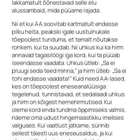
lakkamatult õõnestavad selle elu
alussambaid, mida püüame rajada.
Nii et kui AA soovitab kartmatult endasse
pilku heita, peakski igale uustulnukale
tõepoolest tunduma, et temalt nõutakse
rohkem, kui ta suudab. Nii uhkus kui ka hirm
annavad tagasilöögi iga kord, kui ta püüab
iseendasse vaadata. Uhkus ütleb: „Sa ei
pruugi seda teed minna,“ ja hirm ütleb: „Sa ei
tohi endasse vaadata!“ Kuid need AA-lased,
kes on tõepoolest eneseanalüüsiga
tegelenud, tunnistavad, et sedalaadi uhkus
ja hirm on kõigest hernehirmutised. Kui
oleme kord enda tundma õppimiseks valmis,
näeme oma udust hingemaastikku imelises
valguses. Kui vaatlust jätkame, sünnib
sellest täiesti uus eneseusaldus, ja kui