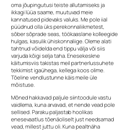
oma jõupingutusi teiste allutamiseks ja
ikkagi lüüa saame, muutuvad meie
kannatused pidevaks valuks. Me pole iial
püüdnud olla üks perekonnaliikmetest,
sõber sõprade seas, töökaaslane kolleegide
hulgas, kasulik ühiskonnaliige. Oleme alati
tahtnud võidelda end tippu välja või siis
varjuda kõigi selja taha. Enesekeskne
käitumisviis takistas meil partnerlussuhete
tekkimist igaühega, kellega koos olime.
Tõeline vendlustunne käis meile üle
mõistuse.
Mõned hakkavad paljule siintoodule vastu
vaidlema, kuna arvavad, et nende vead pole
sellised. Paraku paljastab hoolikas
enesevaatlus tõenäoliselt just needsamad
vead, millest juttu oli. Kuna pealtnäha