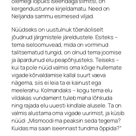
olemegi lõpuks iseendaga silmitsi, on
kergendustunne kirjeldamatu. Need on
Neljanda sammu esimesed viljad.
Nüüdseks on uustulnuk tõenäoliselt
jõudnud järgmistele järeldustele. Esiteks –
tema iseloomuvead, mida on vorminud
talitsematud tungid, on olnud tema joomise
ja äpardunud elu peapõhjusteks. Teiseks –
kui ta pole nüüd valmis oma kõige hullemate
vigade kõrvaldamise kallal suurt vaeva
nägema, siis ei leia ta ei kainust ega
meelerahu. Kolmandaks – kogu tema elu
vildakas vundament tuleb maha lõhkuda
ning rajada elu uuesti kindlale alusele. Ta on
valmis alustama oma vigade uurimist, ja küsib
nüüd: „Mismoodi ma peaksin seda tegema?
Kuidas ma saan iseennast tundma õppida?“