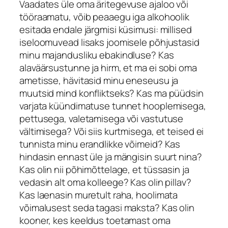
Vaadates üle oma äritegevuse ajaloo või
tööraamatu, võib peaaegu iga alkohoolik
esitada endale järgmisi küsimusi: millised
iseloomuvead lisaks joomisele põhjustasid
minu majandusliku ebakindluse? Kas
alaväärsustunne ja hirm, et ma ei sobi oma
ametisse, hävitasid minu eneseusu ja
muutsid mind konfliktseks? Kas ma püüdsin
varjata küündimatuse tunnet hooplemisega,
pettusega, valetamisega või vastutuse
vältimisega? Või siis kurtmisega, et teised ei
tunnista minu erandlikke võimeid? Kas
hindasin ennast üle ja mängisin suurt nina?
Kas olin nii põhimõttelage, et tüssasin ja
vedasin alt oma kolleege? Kas olin pillav?
Kas laenasin muretult raha, hoolimata
võimalusest seda tagasi maksta? Kas olin
kooner, kes keeldus toetamast oma