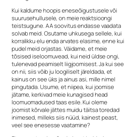
Kui kaldume hoopis eneseõigustusele või
suurusehullusele, on meie reaktsioongi
teistsugune. AA soovitus endasse vaadata
solvab meid. Osutame uhkusega sellele, kui
korralikku elu enda arvates elasime, enne kui
pudel meid orjastas. Väidame, et meie
tõsised iseloomuvead, kui neid üldse ongi,
tulenevad peamiselt liigjoomisest. Ja kui see
on nii, siis võib ju loogiliselt järeldada, et
kainus on see üks ja ainus asi, mille nimel
pingutada. Usume, et niipea, kui joomise
jätame, kerkivad meie kunagised head
loomuomadused taas esile. Kui oleme
joomist kõrvale jättes muidu täitsa toredad
inimesed, milleks siis nüüd, kainest peast,
veel see enesesse vaatamine?