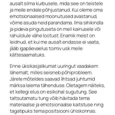
ausalt silma kurbusele, mida see on teistele
ja meile endale põhjustanud. Kui oleme oma
emotsionaalsed moonutused avastanud,
võime asuda neid parandama. Ilma sihikindla
ja pideva pingutuseta on meil kainusele või
rahulolule vähe lootust. Enamik meist on
leidnud, et kui me ausalt endasse ei vaata,
jääb igapäevaelus toimiv usk meile
kättesaamatuks.
Enne üksikasjalikumat uuringut vaadakem
lähemalt, milles seisneb põhiprobleem.
Järele mõteldes saavad lihtsad juhtumid
märksa laiema tähenduse. Oletagem näiteks,
et kellegi elus on esikohal sugutung. See
taltsutamatu tung võib hävitada tema
materiaalse ja emotsionaalse kaitstuse ning
tagatipuks tema positsiooni ühiskonnas.