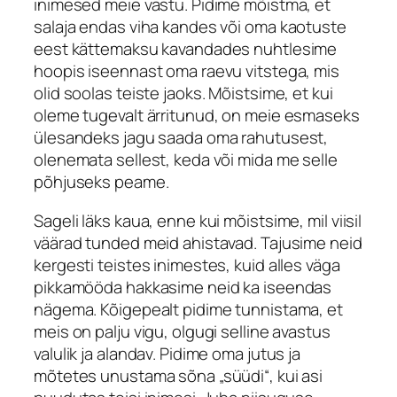
inimesed meie vastu. Pidime mõistma, et
salaja endas viha kandes või oma kaotuste
eest kättemaksu kavandades nuhtlesime
hoopis iseennast oma raevu vitstega, mis
olid soolas teiste jaoks. Mõistsime, et kui
oleme tugevalt ärritunud, on meie esmaseks
ülesandeks jagu saada oma rahutusest,
olenemata sellest, keda või mida me selle
põhjuseks peame.
Sageli läks kaua, enne kui mõistsime, mil viisil
väärad tunded meid ahistavad. Tajusime neid
kergesti teistes inimestes, kuid alles väga
pikkamööda hakkasime neid ka iseendas
nägema. Kõigepealt pidime tunnistama, et
meis on palju vigu, olgugi selline avastus
valulik ja alandav. Pidime oma jutus ja
mõtetes unustama sõna „süüdi“, kui asi