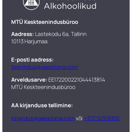
​MTÜ Keskteenindusbüroo
Aadress:
Lastekodu 6a, Tallinn
10113 Harjumaa
E-posti aadress:
teenindus@aaestonia.com
Arveldusarve:
EE172200221044413814
MTÜ Keskteenindusbüroo​
AA kirjanduse tellimine:
kirjandus@aaestonia.com
või
+372 529 9955