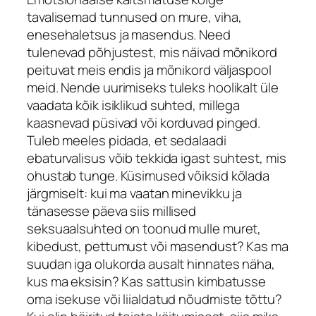
tavalisemad tunnused on mure, viha,
enesehaletsus ja masendus. Need
tulenevad põhjustest, mis näivad mõnikord
peituvat meis endis ja mõnikord väljaspool
meid. Nende uurimiseks tuleks hoolikalt üle
vaadata kõik isiklikud suhted, millega
kaasnevad püsivad või korduvad pinged.
Tuleb meeles pidada, et sedalaadi
ebaturvalisus võib tekkida igast suhtest, mis
ohustab tunge. Küsimused võiksid kõlada
järgmiselt: kui ma vaatan minevikku ja
tänasesse päeva siis millised
seksuaalsuhted on toonud mulle muret,
kibedust, pettumust või masendust? Kas ma
suudan iga olukorda ausalt hinnates näha,
kus ma eksisin? Kas sattusin kimbatusse
oma isekuse või liialdatud nõudmiste tõttu?