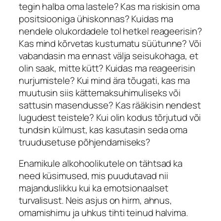
tegin halba oma lastele? Kas ma riskisin oma
positsiooniga ühiskonnas? Kuidas ma
nendele olukordadele tol hetkel reageerisin?
Kas mind kõrvetas kustumatu süütunne? Või
vabandasin ma ennast välja seisukohaga, et
olin saak, mitte kütt? Kuidas ma reageerisin
nurjumistele? Kui mind ära tõugati, kas ma
muutusin siis kättemaksuhimuliseks või
sattusin masendusse? Kas rääkisin nendest
lugudest teistele? Kui olin kodus tõrjutud või
tundsin külmust, kas kasutasin seda oma
truudusetuse põhjendamiseks?
Enamikule alkohoolikutele on tähtsad ka
need küsimused, mis puudutavad nii
majanduslikku kui ka emotsionaalset
turvalisust. Neis asjus on hirm, ahnus,
omamishimu ja uhkus tihti teinud halvima.