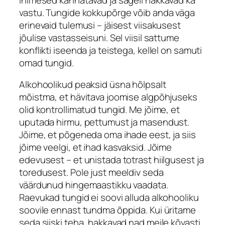
vastu. Tungide kokkupõrge võib anda väga
erinevaid tulemusi – jäisest viisakusest
jõulise vastasseisuni. Sel viisil sattume
konflikti iseenda ja teistega, kellel on samuti
omad tungid.
Alkohoolikud peaksid üsna hõlpsalt
mõistma, et hävitava joomise algpõhjuseks
olid kontrollimatud tungid. Me jõime, et
uputada hirmu, pettumust ja masendust.
Jõime, et põgeneda oma ihade eest, ja siis
jõime veelgi, et ihad kasvaksid. Jõime
edevusest – et unistada totrast hiilgusest ja
toredusest. Pole just meeldiv seda
väärdunud hingemaastikku vaadata.
Raevukad tungid ei soovi alluda alkohooliku
soovile ennast tundma õppida. Kui üritame
seda siiski teha, hakkavad nad meile kõvasti