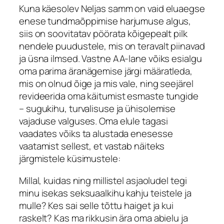
Kuna käesolev Neljas samm on vaid eluaegse
enese tundmaõppimise harjumuse algus,
siis on soovitatav pöörata kõigepealt pilk
nendele puudustele, mis on teravalt piinavad
ja üsna ilmsed. Vastne AA-lane võiks esialgu
oma parima äranägemise järgi määratleda,
mis on olnud õige ja mis vale, ning seejärel
revideerida oma käitumist esmaste tungide
– sugukihu, turvalisuse ja ühisolemise
vajaduse valguses. Oma elule tagasi
vaadates võiks ta alustada enesesse
vaatamist sellest, et vastab näiteks
järgmistele küsimustele:
Millal, kuidas ning millistel asjaoludel tegi
minu isekas seksuaalkihu kahju teistele ja
mulle? Kes sai selle tõttu haiget ja kui
raskelt? Kas ma rikkusin ära oma abielu ja