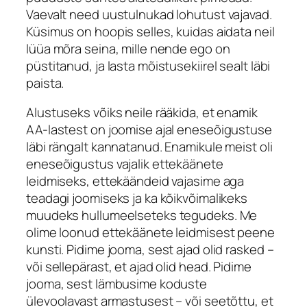
Vaevalt need uustulnukad lohutust vajavad.
Küsimus on hoopis selles, kuidas aidata neil
lüüa mõra seina, mille nende ego on
püstitanud, ja lasta mõistusekiirel sealt läbi
paista.
Alustuseks võiks neile rääkida, et enamik
AA-lastest on joomise ajal eneseõigustuse
läbi rängalt kannatanud. Enamikule meist oli
eneseõigustus vajalik ettekäänete
leidmiseks, ettekäändeid vajasime aga
teadagi joomiseks ja ka kõikvõimalikeks
muudeks hullumeelseteks tegudeks. Me
olime loonud ettekäänete leidmisest peene
kunsti. Pidime jooma, sest ajad olid rasked –
või sellepärast, et ajad olid head. Pidime
jooma, sest lämbusime koduste
ülevoolavast armastusest – või seetõttu, et