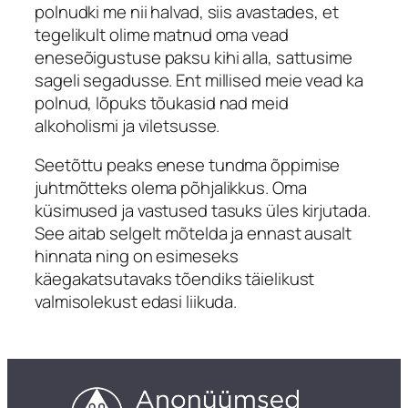
polnudki me nii halvad, siis avastades, et
tegelikult olime matnud oma vead
eneseõigustuse paksu kihi alla, sattusime
sageli segadusse. Ent millised meie vead ka
polnud, lõpuks tõukasid nad meid
alkoholismi ja viletsusse.
Seetõttu peaks enese tundma õppimise
juhtmõtteks olema põhjalikkus. Oma
küsimused ja vastused tasuks üles kirjutada.
See aitab selgelt mõtelda ja ennast ausalt
hinnata ning on esimeseks
käegakatsutavaks tõendiks täielikust
valmisolekust edasi liikuda.