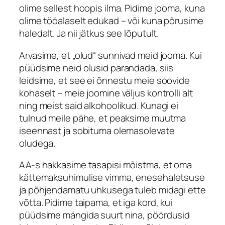
olime sellest hoopis ilma. Pidime jooma, kuna
olime tööalaselt edukad – või kuna põrusime
haledalt. Ja nii jätkus see lõputult.
Arvasime, et „olud“ sunnivad meid jooma. Kui
püüdsime neid olusid parandada, siis
leidsime, et see ei õnnestu meie soovide
kohaselt – meie joomine väljus kontrolli alt
ning meist said alkohoolikud. Kunagi ei
tulnud meile pähe, et peaksime muutma
iseennast ja sobituma olemasolevate
oludega.
AA-s hakkasime tasapisi mõistma, et oma
kättemaksuhimulise vimma, enesehaletsuse
ja põhjendamatu uhkusega tuleb midagi ette
võtta. Pidime taipama, et iga kord, kui
püüdsime mängida suurt nina, pöördusid