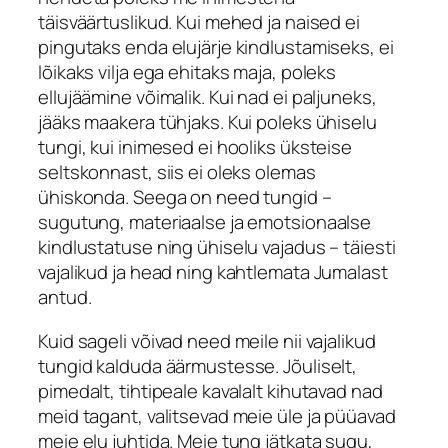
täisväärtuslikud. Kui mehed ja naised ei
pingutaks enda elujärje kindlustamiseks, ei
lõikaks vilja ega ehitaks maja, poleks
ellujäämine võimalik. Kui nad ei paljuneks,
jääks maakera tühjaks. Kui poleks ühiselu
tungi, kui inimesed ei hooliks üksteise
seltskonnast, siis ei oleks olemas
ühiskonda. Seega on need tungid –
sugutung, materiaalse ja emotsionaalse
kindlustatuse ning ühiselu vajadus – täiesti
vajalikud ja head ning kahtlemata Jumalast
antud.
Kuid sageli võivad need meile nii vajalikud
tungid kalduda äärmustesse. Jõuliselt,
pimedalt, tihtipeale kavalalt kihutavad nad
meid tagant, valitsevad meie üle ja püüavad
meie elu juhtida. Meie tung jätkata sugu,