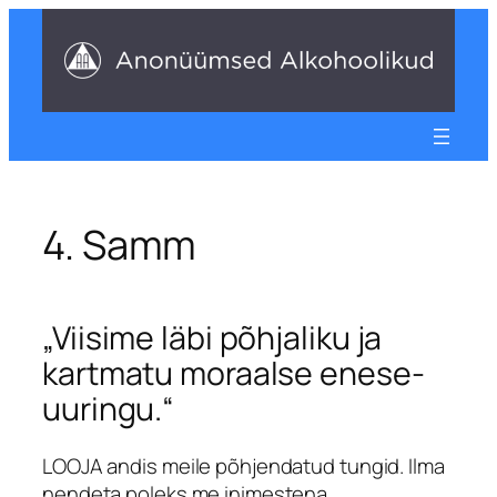
Liigu
sisu
juurde
4. Samm
„Viisime läbi põhjaliku ja
kartmatu moraalse enese-
uuringu.“
LOOJA andis meile põhjendatud tungid. Ilma
nendeta poleks me inimestena