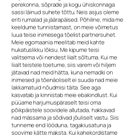
perekonna, sõprade ja kogu ühiskonnaga
sassi läinud suhete tõttu. Neis asjus oleme
eriti rumalad ja jäärapäised. Põhiline, mida me
keeldume tunnistamast, on meie võimetus
luua teise inimesega tõelist partnersuhet.
Meie egomaania meelitab meid kahte
hukatuslikku lõksu. Me kipume teisi
valitsema või nendest liialt sõltuma. Kui me
liialt teistele toetume, siis varem või hiljem
jätavad nad meid hätta, kuna nemadki on
inimesed ja tõenäoliselt ei suuda nad meie
lakkamatuid nõudmisi täita. See aga
kasvatab ja kinnistab meie ebakindlust. Kui
püüame harjumuspäraselt teisi oma
põikpäistele soovidele allutada, hakkavad
nad mässama ja sõdivad jõuliselt vastu. Siis
tunneme end lööduna, tagakiusatuna ja
soovime kätte maksta. Kui kahekordistame