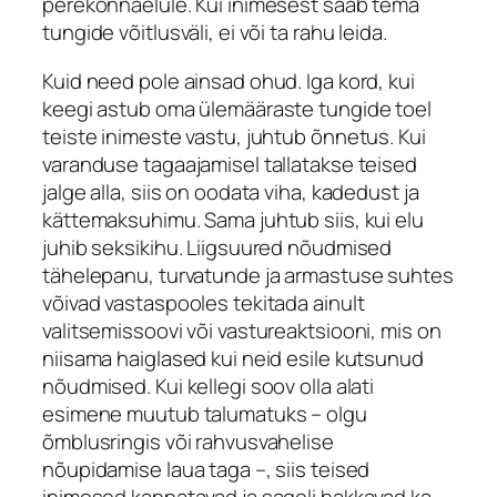
perekonnaelule. Kui inimesest saab tema
tungide võitlusväli, ei või ta rahu leida.
Kuid need pole ainsad ohud. Iga kord, kui
keegi astub oma ülemääraste tungide toel
teiste inimeste vastu, juhtub õnnetus. Kui
varanduse tagaajamisel tallatakse teised
jalge alla, siis on oodata viha, kadedust ja
kättemaksuhimu. Sama juhtub siis, kui elu
juhib seksikihu. Liigsuured nõudmised
tähelepanu, turvatunde ja armastuse suhtes
võivad vastaspooles tekitada ainult
valitsemissoovi või vastureaktsiooni, mis on
niisama haiglased kui neid esile kutsunud
nõudmised. Kui kellegi soov olla alati
esimene muutub talumatuks – olgu
õmblusringis või rahvusvahelise
nõupidamise laua taga –, siis teised
inimesed kannatavad ja sageli hakkavad ka