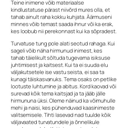
Teine inimene võib materiaalse
kindlustatuse pärast niivõrd mures olla, et
tahab ainult raha kokku kuhjata. Äärmuseni
minnes võib temast saada ihnur või ka erak,
kes loobub nii perekonnast kui ka sõpradest.
Turvatuse tung pole alati seotud rahaga. Kui
sageli võib näha hirmunud inimest, kes
tahab täielikult sõltuda tugevama isiksuse
juhtimisest ja kaitsest. Kui ta ei suuda elu
väljakutsetele ise vastu seista, ei saa ta
kunagi täiskasvanuks. Tema osaks on petlike
lootuste luhtumine ja abitus. Kord kaovad või
surevad kõik tema kaitsjad ja ta jääb jälle
hirmununa üksi. Oleme näinud ka võimuhulle
mehi ja naisi, kes pühenduvad kaasinimeste
valitsemisele. Tihti lasevad nad tuulde kõik
väljavaated turvatundele ja õnnelikule