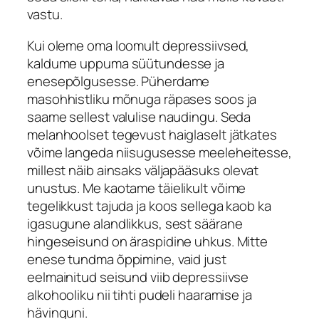
vastu.
Kui oleme oma loomult depressiivsed,
kaldume uppuma süütundesse ja
enesepõlgusesse. Püherdame
masohhistliku mõnuga räpases soos ja
saame sellest valulise naudingu. Seda
melanhoolset tegevust haiglaselt jätkates
võime langeda niisugusesse meeleheitesse,
millest näib ainsaks väljapääsuks olevat
unustus. Me kaotame täielikult võime
tegelikkust tajuda ja koos sellega kaob ka
igasugune alandlikkus, sest säärane
hingeseisund on äraspidine uhkus. Mitte
enese tundma õppimine, vaid just
eelmainitud seisund viib depressiivse
alkohooliku nii tihti pudeli haaramise ja
hävinguni.