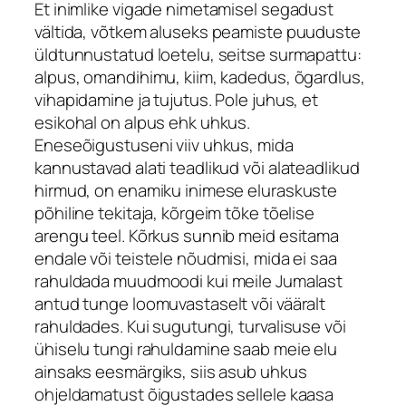
Et inimlike vigade nimetamisel segadust
vältida, võtkem aluseks peamiste puuduste
üldtunnustatud loetelu, seitse surmapattu:
alpus, omandihimu, kiim, kadedus, õgardlus,
vihapidamine ja tujutus. Pole juhus, et
esikohal on alpus ehk uhkus.
Eneseõigustuseni viiv uhkus, mida
kannustavad alati teadlikud või alateadlikud
hirmud, on enamiku inimese eluraskuste
põhiline tekitaja, kõrgeim tõke tõelise
arengu teel. Kõrkus sunnib meid esitama
endale või teistele nõudmisi, mida ei saa
rahuldada muudmoodi kui meile Jumalast
antud tunge loomuvastaselt või vääralt
rahuldades. Kui sugutungi, turvalisuse või
ühiselu tungi rahuldamine saab meie elu
ainsaks eesmärgiks, siis asub uhkus
ohjeldamatust õigustades sellele kaasa