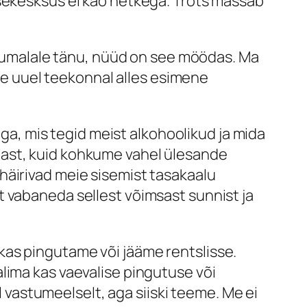
esekesksus ei kao hetkega. Trots mässab
 „Jumalale tänu, nüüd on see möödas. Ma
eie uuel teekonnal alles esimene
, mis tegid meist alkohoolikud ja mida
east, kuid kohkume vahel ülesande
häirivad meie sisemist tasakaalu
t vabaneda sellest võimsast sunnist ja
kas pingutame või jääme rentslisse.
lima kas vaevalise pingutuse või
astumeelselt, aga siiski teeme. Me ei