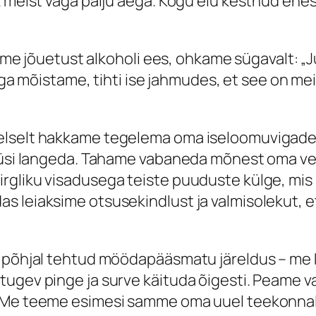
ik meist väga palju aega. Kogu elu kestnud en
istame jõuetust alkoholi ees, ohkame sügavalt:
s aga mõistame, tihti ise jahmudes, et see on m
elselt hakkame tegelema oma iseloomuvigadega
küüsi langeda. Tahame vabaneda mõnest oma v
rgliku visadusega teiste puuduste külge, mis 
 leiaksime otsusekindlust ja valmisolekut, e
u põhjal tehtud möödapääsmatu järeldus – me 
ugev pinge ja surve käituda õigesti. Peame va
 Me teeme esimesi samme oma uuel teekonnal v