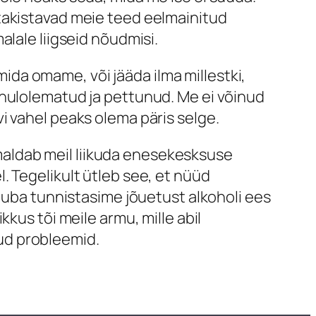
takistavad meie teed eelmainitud
lale liigseid nõudmisi.
da omame, või jääda ilma millestki,
ahulolematud ja pettunud. Me ei võinud
i vahel peaks olema päris selge.
aldab meil liikuda enesekesksuse
. Tegelikult ütleb see, et nüüd
 juba tunnistasime jõuetust alkoholi ees
kus tõi meile armu, mille abil
ud probleemid.