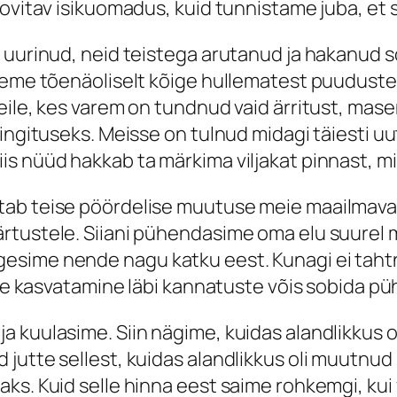
ovitav isikuomadus, kuid tunnistame juba, et se
t uurinud, neid teistega arutanud ja hakanud
leme tõenäoliselt kõige hullematest puuduste
eile, kes varem on tundnud vaid ärritust, mase
ingituseks. Meisse on tulnud midagi täiesti uu
s nüüd hakkab ta märkima viljakat pinnast, mi
ab teise pöördelise muutuse meie maailmavaat
tustele. Siiani pühendasime oma elu suurel mä
esime nende nagu katku eest. Kunagi ei tah
use kasvatamine läbi kannatuste võis sobida pü
a kuulasime. Siin nägime, kuidas alandlikkus 
utte sellest, kuidas alandlikkus oli muutnud n
ks. Kuid selle hinna eest saime rohkemgi, kui 