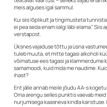
teatavat väärtust – selleks vajab enam
meis alguses igal sammul.
Kui siis lõplikult ja tingimusteta tunn
ei pea seda enam iialgi läbi elama.” Sii
verstapost.
Üksnes vajaduse tõttu ja üsna vastume
tuleb muuta, et mitte tagasi alkoholi 
võimatuse ees tagasi ja klammerdume ki
samamoodi, kuid mida me naudime. Kuidas
ihast?
Ent jälle annab meile jõudu AA-s koget
Oma arengu selles punktis vaevab meid t
nurjumisega kaasneva kindla karistuse.