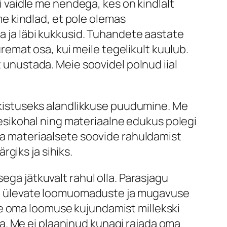
ei vaidle me nendega, kes on kindlalt
e kindlad, et pole olemas
da ja läbi kukkusid. Tuhandete aastate
mat osa, kui meile tegelikult kuulub.
t unustada. Meie soovidel polnud iial
 takistuseks alandlikkuse puudumine. Me
sikohal ning materiaalne edukus polegi
tta materiaalsete soovide rahuldamist
giks ja sihiks.
ega jätkuvalt rahul olla. Parasjagu
lida ülevate loomuomaduste ja mugavuse
me oma loomuse kujundamist millekski
a. Me ei plaaninud kunagi rajada oma