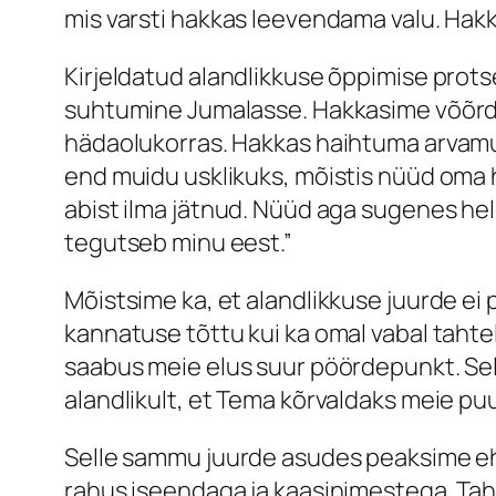
mis varsti hakkas leevendama valu. Hak
Kirjeldatud alandlikkuse õppimise prots
suhtumine Jumalasse. Hakkasime võõrd
hädaolukorras. Hakkas haihtuma arvamus,
end muidu usklikuks, mõistis nüüd oma 
abist ilma jätnud. Nüüd aga sugenes he
tegutseb minu eest.”
Mõistsime ka, et alandlikkuse juurde ei 
kannatuse tõttu kui ka omal vabal tahte
saabus meie elus suur pöördepunkt. Se
alandlikult, et Tema kõrvaldaks meie p
Selle sammu juurde asudes peaksime ehk
rahus iseendaga ja kaasinimestega. Taha