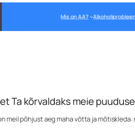
Mis on AA?
Alkoholiproblee
, et Ta kõrvaldaks meie puuduse
 meil põhjust aeg maha võtta ja mõtiskleda: mi