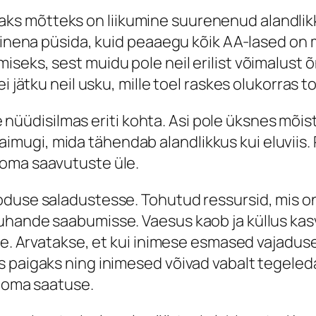
s mõtteks on liikumine suurenenud alandlikk
kainena püsida, kuid peaaegu kõik AA-lased on 
seks, sest muidu pole neil erilist võimalust 
 jätku neil usku, mille toel raskes olukorras to
ole nüüdisilmas eriti kohta. Asi pole üksnes mõ
le aimugi, mida tähendab alandlikkus kui eluviis
 oma saavutuste üle.
duse saladustesse. Tohutud ressursid, mis on 
uhande saabumisse. Vaesus kaob ja küllus kasv
ine. Arvatakse, et kui inimese esmased vajadu
s paigaks ning inimesed võivad vabalt tegele
a oma saatuse.