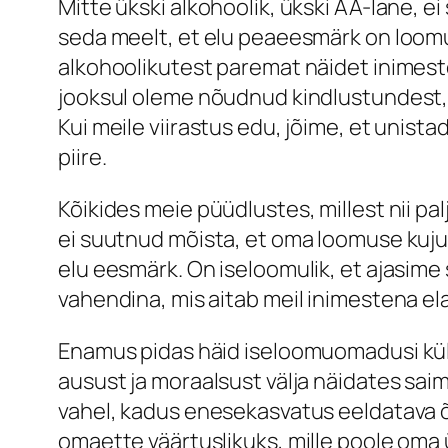
Mitte ükski alkohoolik, ükski AA-lane, ei
seda meelt, et elu peaeesmärk on loomu
alkohoolikutest paremat näidet inimeste
jooksul oleme nõudnud kindlustundest, 
Kui meile viirastus edu, jõime, et unist
piire.
Kõikides meie püüdlustes, millest nii pa
ei suutnud mõista, et oma loomuse kuj
elu eesmärk. On iseloomulik, et ajasime
vahendina, mis aitab meil inimestena el
Enamus pidas häid iseloomuomadusi küll s
ausust ja moraalsust välja näidates sai
vahel, kadus enesekasvatus eeldatava õ
omaette väärtuslikuks, mille poole oma