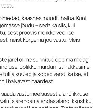
 vastu.
 pimedad, kaasnes muudki halba. Kuni
gemasse jõudu – seda ka siis, kui
tu, sest proovisime ikka veel ise
est meist kõrgema jõu vastu. Meis
te järel olime sunnitud õppima midagi
ekindluse lõplikku murdumist hakkasime
ulija kuuleb ja kogeb varsti ka ise, et
li halvavast haardest.
hti saada vastumeelsusest alandlikkuse
 valmis arendama endas alandlikkust kui