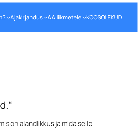
m?
Ajakirjandus
AA liikmetele
KOOSOLEKUD
d.“
s on alandlikkus ja mida selle