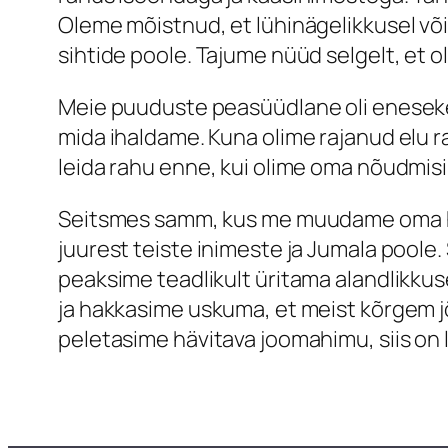
Oleme mõistnud, et lühinägelikkusel võ
sihtide poole. Tajume nüüd selgelt, et o
Meie puuduste peasüüdlane oli enesekes
mida ihaldame. Kuna olime rajanud elu 
leida rahu enne, kui olime oma nõudmisi
Seitsmes samm, kus me muudame oma hoi
juurest teiste inimeste ja Jumala poole
peaksime teadlikult üritama alandlikkus
ja hakkasime uskuma, et meist kõrgem jõu
peletasime hävitava joomahimu, siis o