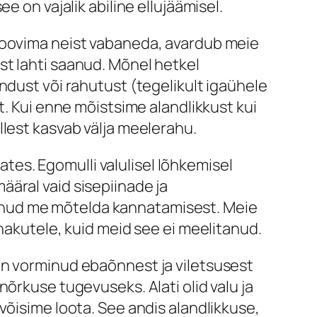
e on vajalik abiline ellujäämisel.
 soovima neist vabaneda, avardub meie
st lahti saanud. Mõnel hetkel
ndust või rahutust (tegelikult igaühele
t. Kui enne mõistsime alandlikkust kui
llest kasvab välja meelerahu.
es. Egomulli valulisel lõhkemisel
äral vaid sisepiinade ja
tnud me mõtelda kannatamisest. Meie
hakutele, kuid meid see ei meelitanud.
on vorminud ebaõnnest ja viletsusest
õrkuse tugevuseks. Alati olid valu ja
võisime loota. See andis alandlikkuse,