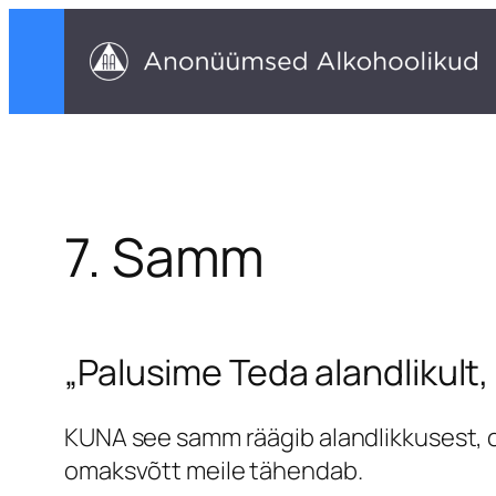
Liigu
sisu
juurde
7. Samm
„Palusime Teda alandlikult
KUNA see samm räägib alandlikkusest, on
omaksvõtt meile tähendab.