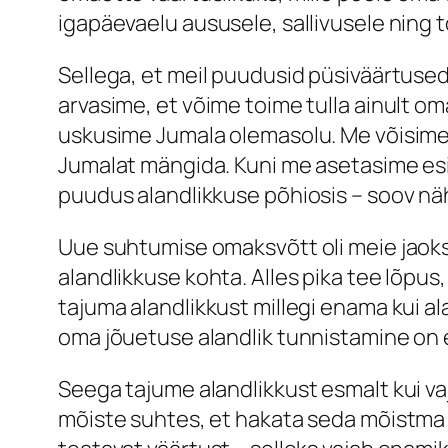
igapäevaelu aususele, sallivusele ning t
Sellega, et meil puudusid püsiväärtuse
arvasime, et võime toime tulla ainult om
uskusime Jumala olemasolu. Me võisime is
Jumalat mängida. Kuni me asetasime esi
puudus alandlikkuse põhiosis – soov näh
Uue suhtumise omaksvõtt oli meie jaoks
alandlikkuse kohta. Alles pika tee lõpu
tajuma alandlikkust millegi enama kui al
oma jõuetuse alandlik tunnistamine on 
Seega tajume alandlikkust esmalt kui vaj
mõiste suhtes, et hakata seda mõistma k