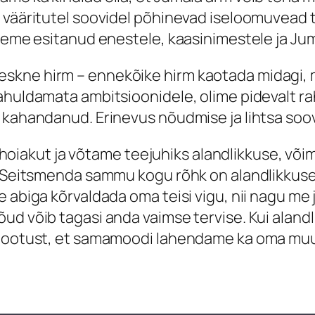
i vääritutel soovidel põhinevad iseloomuvead 
leme esitanud enestele, kaasinimestele ja Juma
kne hirm – ennekõike hirm kaotada midagi, mi
rahuldamata ambitsioonidele, olime pidevalt r
 kahandanud. Erinevus nõudmise ja lihtsa soov
akut ja võtame teejuhiks alandlikkuse, võim
. Seitsmenda sammu kogu rõhk on alandlikkusel
e abiga kõrvaldada oma teisi vigu, nii nagu me
d võib tagasi anda vaimse tervise. Kui alandlik
n lootust, et samamoodi lahendame ka oma mu