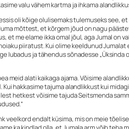
kasime valu vähem kartma ja ihkama alandlikku
essis oli kõige olulisemaks tulemuseks see, et
uma mõttest, et kõrgem jõud on nagu päästet
 et me elame ikka omal jõul, aga Jumal on vah
hoiaku piiratust. Kui olime keeldunud Jumalat
lge lubadus ja tähendus sõnadesse „Üksinda 
pea meid alati kaikaga ajama. Võisime alandlikk
l. Kui hakkasime tajuma alandlikkust kui midag
llest hetkest võisime tajuda Seitsmenda sa
uudused.“
 veelkord endalt küsima, mis on meie tõelise
me ka kindlad olla, et Jumala arm võib teha m