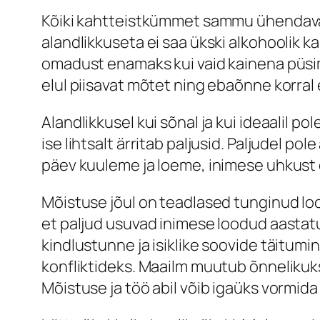
Kõiki kahtteistkümmet sammu ühendavak
alandlikkuseta ei saa ükski alkohoolik 
omadust enamaks kui vaid kainena püsimi
elul piisavat mõtet ning ebaõnne korral ei
Alandlikkusel kui sõnal ja kui ideaalil p
ise lihtsalt ärritab paljusid. Paljudel po
päev kuuleme ja loeme, inimese uhkust
Mõistuse jõul on teadlased tunginud loo
et paljud usuvad inimese loodud aastat
kindlustunne ja isiklike soovide täitum
konfliktideks. Maailm muutub õnnelikuk
Mõistuse ja töö abil võib igaüks vormid