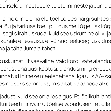
õelisele armastusele teiste inimeste ja Jumala
d ja me olime oma elu tõelise eesmärgi suhtes
a jõu ja tarkuse toel, puudus meil õige usk kõr
egi siiralt uskuda, kuid see uskumine oli vilja
kohale eneseusu, ei võinud rääkidagi usaldus
a ja täita Jumala tahet.
 uskumatult vaevaline. Vaid korduvate alandus
s, pärast üha uusi kaotusi, alandusi ning enes
andatud inimese meeleheitena. Iga uus AA-sse t
esimeseks sammuks, mis aitab vabaneda alkoho
adust. Kuid see on alles algus. Et lõplikult la
ui teed inimvaimu tõelise vabaduseni, et olla