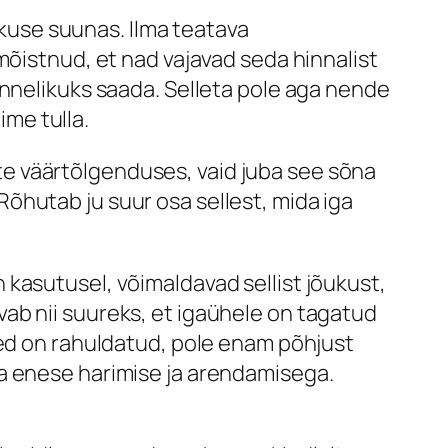
use suunas. Ilma teatava
mõistnud, et nad vajavad seda hinnalist
õnnelikuks saada. Selleta pole aga nende
ime tulla.
iste väärtõlgenduses, vaid juba see sõna
. Rõhutab ju suur osa sellest, mida iga
kasutusel, võimaldavad sellist jõukust,
ab nii suureks, et igaühele on tagatud
sed on rahuldatud, pole enam põhjust
da enese harimise ja arendamisega.