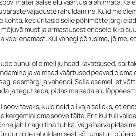
 soovi materiaalse elu väärtusi alahinnata. Ka 
päraste vajaduste rahuldamine. Kuid me olem
 kohta, kes üritasid selle põhimõtte järgi ela
mõjuvõimust ja armastusest enesele ikka suure
ada veel enamast. Kui vähegi põrusime, jõime, e
ljude puhul olid meil ju head kavatsused, sai
undamine ja vaimsed väärtused peavad olema e
 segi eesmärgi ja vahendi. Selle asemel, et võ
ada ja tegutseda, pidasime seda elu lõppeesmär
oovitavaks, kuid neid oli vaja selleks, et enes
me kergemini oma soove täita. Ent kui tuli va
nne jahil nagu tina tuhka. Väga harva pidasi
 ürgtungide rahuldamisest sõltumatult püüeld