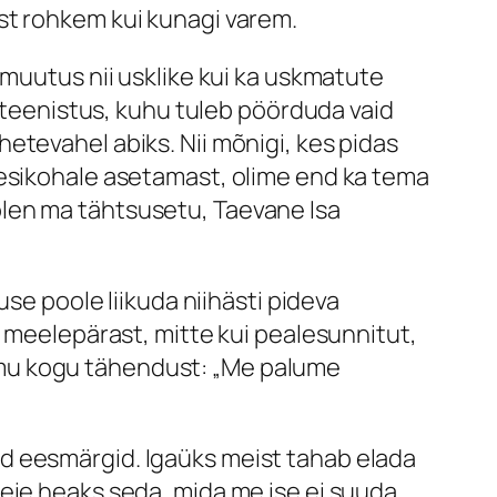
st rohkem kui kunagi varem.
 muutus nii usklike kui ka uskmatute
eenistus, kuhu tuleb pöörduda vaid
etevahel abiks. Nii mõnigi, kes pidas
 esikohale asetamast, olime end ka tema
olen ma tähtsusetu, Taevane Isa
use poole liikuda niihästi pideva
i meelepärast, mitte kui pealesunnitut,
mmu kogu tähendust: „Me palume
d eesmärgid. Igaüks meist tahab elada
eie heaks seda, mida me ise ei suuda.