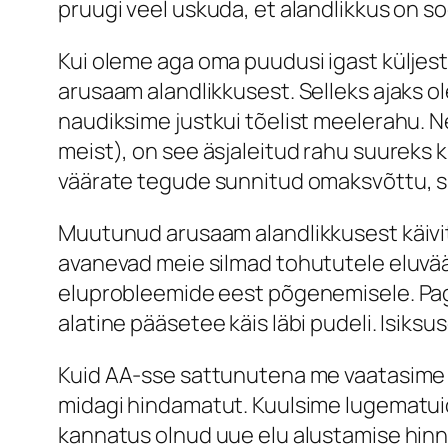
pruugi veel uskuda, et alandlikkus on so
Kui oleme aga oma puudusi igast küljes
arusaam alandlikkusest. Selleks ajaks o
naudiksime justkui tõelist meelerahu. N
meist), on see äsjaleitud rahu suureks k
väärate tegude sunnitud omaksvõttu, sii
Muutunud arusaam alandlikkusest käivit
avanevad meie silmad tohututele eluväär
eluprobleemide eest põgenemisele. Pag
alatine pääsetee käis läbi pudeli. Isiks
Kuid AA-sse sattunutena me vaatasime j
midagi hindamatut. Kuulsime lugematuid j
kannatus olnud uue elu alustamise hinna