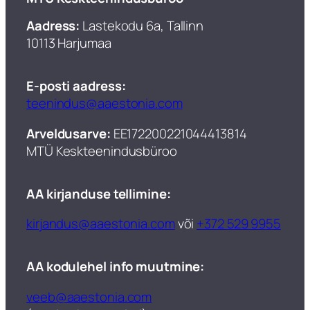
Aadress:
Lastekodu 6a, Tallinn
10113 Harjumaa
E-posti aadress:
teenindus@aaestonia.com
Arveldusarve:
EE172200221044413814
MTÜ Keskteenindusbüroo​
AA kirjanduse tellimine:
kirjandus@aaestonia.com
või
+372 529 9955
AA kodulehel info muutmine:
veeb@aaestonia.com