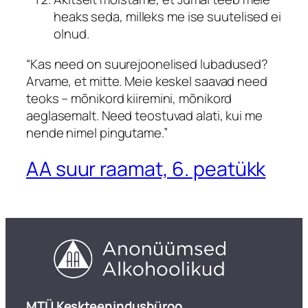
heaks seda, milleks me ise suutelised ei
olnud.
“Kas need on suurejoonelised lubadused?
Arvame, et mitte. Meie keskel saavad need
teoks – mõnikord kiiremini, mõnikord
aeglasemalt. Need teostuvad alati, kui me
nende nimel pingutame.”
AA suur raamat, 6. peatükk
​MTÜ Keskteenindusbüroo