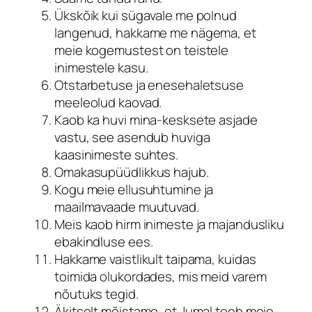
Ükskõik kui sügavale me polnud
langenud, hakkame me nägema, et
meie kogemustest on teistele
inimestele kasu.
Otstarbetuse ja enesehaletsuse
meeleolud kaovad.
Kaob ka huvi mina-kesksete asjade
vastu, see asendub huviga
kaasinimeste suhtes.
Omakasupüüdlikkus hajub.
Kogu meie ellusuhtumine ja
maailmavaade muutuvad.
Meis kaob hirm inimeste ja majandusliku
ebakindluse ees.
Hakkame vaistlikult taipama, kuidas
toimida olukordades, mis meid varem
nõutuks tegid.
Äkitselt mõistame, et Jumal teeb meie