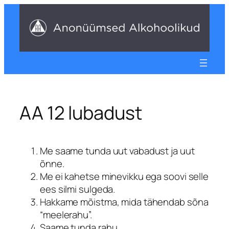
Liigu
sisu
juurde
AA 12 lubadust
Me saame tunda uut vabadust ja uut
õnne.
Me ei kahetse minevikku ega soovi selle
ees silmi sulgeda.
Hakkame mõistma, mida tähendab sõna
“meelerahu”.
Saame tunda rahu.