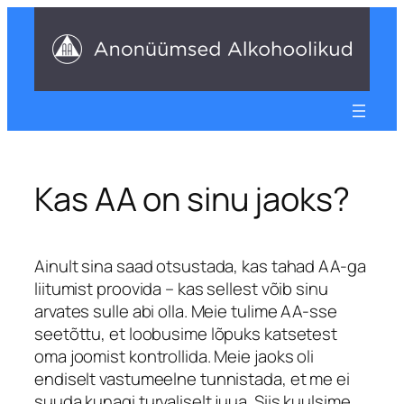
Liigu
sisu
juurde
Kas AA on sinu jaoks?
Ainult sina saad otsustada, kas tahad AA-ga
liitumist proovida – kas sellest võib sinu
arvates sulle abi olla. Meie tulime AA-sse
seetõttu, et loobusime lõpuks katsetest
oma joomist kontrollida. Meie jaoks oli
endiselt vastumeelne tunnistada, et me ei
suuda kunagi turvaliselt juua. Siis kuulsime