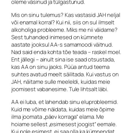
oleme väsinud ja tülgastunud.
Mis on sinu tulemus? Kas vastasid JAH neljal
või enamal korral? Kui nii, siis on sul ilmselt
alkoholiga probleeme. Miks me nii väidame?
Sest tuhanded inimesed on kümnete
aastate jooksul AA-s samamoodi väitnud.
Nad said enda kohta tõe teada – raskel moel.
Ent jällegi – ainult sina ise saad otsustada,
kas AA on sinu jaoks. Püüa antud teema
suhtes avatud meelt säilitada. Kui vastus on
JAH, näitame sulle meeleldi, kuidas meie
joomisest vabanesime. Tule lihtsalt läbi.
AA ei luba, et lahendab sinu eluprobleemid.
Kuid me võime näidata, kuidas meie õpime
ilma joomata „päev korraga“ elama. Me
hoiame sellest „esimesest joogist“ eemale.
Kui pole esimest, ei saa olla ka kümnendat.