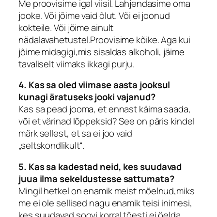
Me proovisime igal viisil. Lahjendasime oma
jooke. Või jõime vaid õlut. Või ei joonud
kokteile. Või jõime ainult
nädalavahetustel.Proovisime kõike. Aga kui
jõime midagigi,mis sisaldas alkoholi, jäime
tavaliselt viimaks ikkagi purju.
4. Kas sa oled viimase aasta jooksul
kunagi äratuseks jooki vajanud?
Kas sa pead jooma, et ennast käima saada,
või et värinad lõppeksid? See on päris kindel
märk sellest, et sa ei joo vaid
„seltskondlikult“.
5. Kas sa kadestad neid, kes suudavad
juua ilma sekeldustesse sattumata?
Mingil hetkel on enamik meist mõelnud,miks
me ei ole sellised nagu enamik teisi inimesi,
kes suudavad soovi korral tõesti ei öelda.