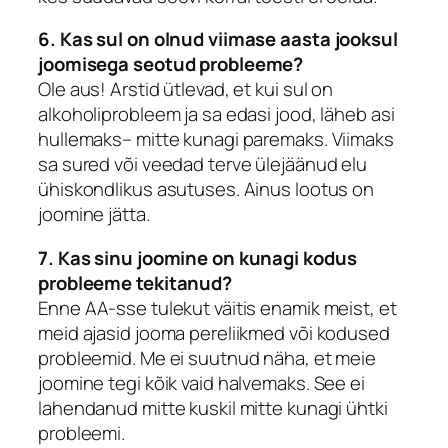
6. Kas sul on olnud viimase aasta jooksul
joomisega seotud probleeme?
Ole aus! Arstid ütlevad, et kui sul on
alkoholiprobleem ja sa edasi jood, läheb asi
hullemaks– mitte kunagi paremaks. Viimaks
sa sured või veedad terve ülejäänud elu
ühiskondlikus asutuses. Ainus lootus on
joomine jätta.
7. Kas sinu joomine on kunagi kodus
probleeme tekitanud?
Enne AA-sse tulekut väitis enamik meist, et
meid ajasid jooma pereliikmed või kodused
probleemid. Me ei suutnud näha, et meie
joomine tegi kõik vaid halvemaks. See ei
lahendanud mitte kuskil mitte kunagi ühtki
probleemi.