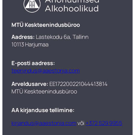
​MTÜ Keskteenindusbüroo
Aadress:
Lastekodu 6a, Tallinn
10113 Harjumaa
E-posti aadress:
teenindus@aaestonia.com
Arveldusarve:
EE172200221044413814
MTÜ Keskteenindusbüroo​
AA kirjanduse tellimine:
kirjandus@aaestonia.com
või
+372 529 9955