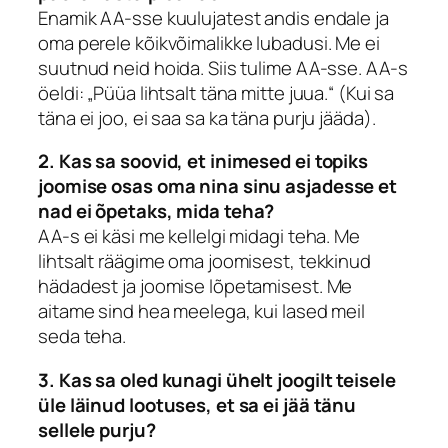
Enamik AA-sse kuulujatest andis endale ja
oma perele kõikvõimalikke lubadusi. Me ei
suutnud neid hoida. Siis tulime AA-sse. AA-s
öeldi: „Püüa lihtsalt täna mitte juua.“ (Kui sa
täna ei joo, ei saa sa ka täna purju jääda).
2. Kas sa soovid, et inimesed ei topiks
joomise osas oma nina sinu asjadesse et
nad ei õpetaks, mida teha?
AA-s ei käsi me kellelgi midagi teha. Me
lihtsalt räägime oma joomisest, tekkinud
hädadest ja joomise lõpetamisest. Me
aitame sind hea meelega, kui lased meil
seda teha.
3. Kas sa oled kunagi ühelt joogilt teisele
üle läinud lootuses, et sa ei jää tänu
sellele purju?