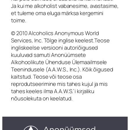
Ja kui me alkoholist vabanesime, avastasime,
et tuleme oma eluga märksa kergemini
toime.
© 2010 Alcoholics Anonymous World
Services, Inc. Tõlge inglise keelest.Teose
ingliskeelse versiooni autoriõigused
kuuluvad samuti Anonüümsete
Alkohoolikute Ühenduse Ülemaailmsele
Teenindusele (A.A.W.S., Inc.). Kõik õigused
kaitstud. Teose või teose osa
reprodutseerimine mis tahes kujul ja mis
tahes keeles ilma A.A.W.S.’i kirjaliku
nõusolekuta on keelatud.