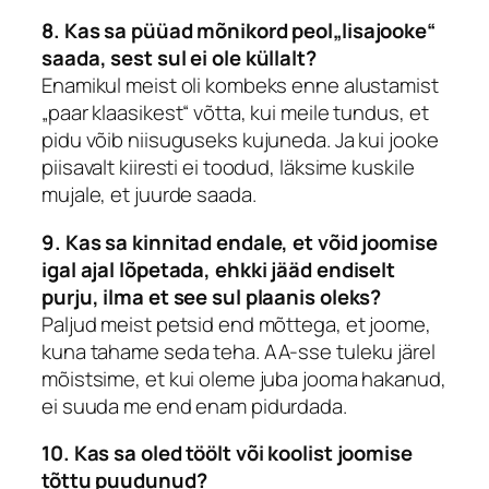
8. Kas sa püüad mõnikord peol„lisajooke“
saada, sest sul ei ole küllalt?
Enamikul meist oli kombeks enne alustamist
„paar klaasikest“ võtta, kui meile tundus, et
pidu võib niisuguseks kujuneda. Ja kui jooke
piisavalt kiiresti ei toodud, läksime kuskile
mujale, et juurde saada.
9. Kas sa kinnitad endale, et võid joomise
igal ajal lõpetada, ehkki jääd endiselt
purju, ilma et see sul plaanis oleks?
Paljud meist petsid end mõttega, et joome,
kuna tahame seda teha. AA-sse tuleku järel
mõistsime, et kui oleme juba jooma hakanud,
ei suuda me end enam pidurdada.
10. Kas sa oled töölt või koolist joomise
tõttu puudunud?