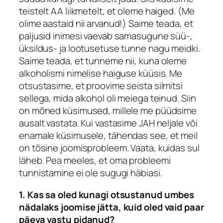
teistelt AA liikmetelt, et oleme haiged. (Me
olime aastaid nii arvanud!) Saime teada, et
paljusid inimesi vaevab samasugune süü-,
üksildus- ja lootusetuse tunne nagu meidki.
Saime teada, et tunneme nii, kuna oleme
alkoholismi nimelise haiguse küüsis. Me
otsustasime, et proovime seista silmitsi
sellega, mida alkohol oli meiega teinud. Siin
on mõned küsimused, millele me püüdsime
ausalt vastata. Kui vastasime JAH neljale või
enamale küsimusele, tähendas see, et meil
on tõsine joomisprobleem. Vaata, kuidas sul
läheb. Pea meeles, et oma probleemi
tunnistamine ei ole sugugi häbiasi.
1. Kas sa oled kunagi otsustanud umbes
nädalaks joomise jätta, kuid oled vaid paar
päeva vastu pidanud?