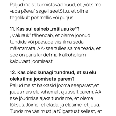
Paljud meist tunnistavad nüüd, et „võtsime
vaba päeva“ sageli seetõttu, et olime
tegelikult pohmellis või purjus.
11. Kas sul esineb „mäluauke“?
„Mäluauk“ tähendab, et oleme joonud
tundide või päevade viisi ilma seda
mäletamata. AA-sse tulles saime teada, et
see on päris kindel märk alkoholismi
kalduvast joomisest.
12. Kas oled kunagi tundnud, et su elu
oleks ilma joomiseta parem?
Paljud meist hakkasid jooma seepärast,et
juues näis elu vähemalt ajutiselt parem. AA-
sse jõudmise ajaks tundsime, et oleme
lõksus. Jõime, et elada, ja elasime, et juua.
Tundsime väsimust ja tülgastust sellest, et