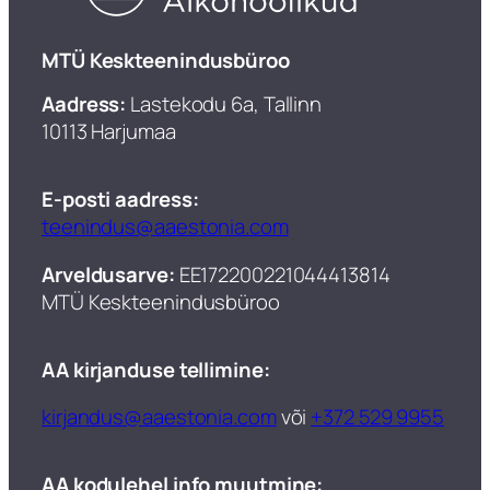
​MTÜ Keskteenindusbüroo
Aadress:
Lastekodu 6a, Tallinn
10113 Harjumaa
E-posti aadress:
teenindus@aaestonia.com
Arveldusarve:
EE172200221044413814
MTÜ Keskteenindusbüroo​
AA kirjanduse tellimine:
kirjandus@aaestonia.com
või
+372 529 9955
AA kodulehel info muutmine: