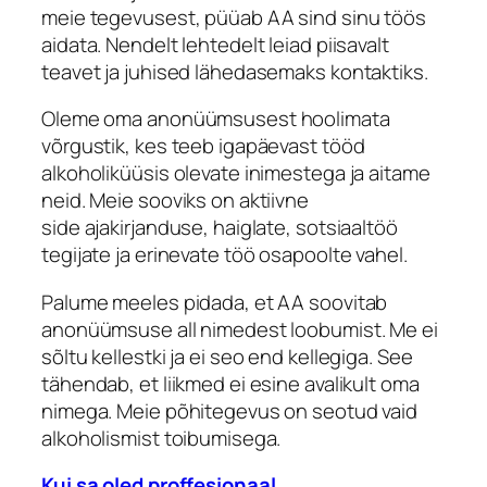
meie tegevusest, püüab AA sind sinu töös
aidata. Nendelt lehtedelt leiad piisavalt
teavet ja juhised lähedasemaks kontaktiks.
Oleme oma anonüümsusest hoolimata
võrgustik, kes teeb igapäevast tööd
alkoholiküüsis olevate inimestega ja aitame
neid. Meie sooviks on aktiivne
side ajakirjanduse, haiglate, sotsiaaltöö
tegijate ja erinevate töö osapoolte vahel.
Palume meeles pidada, et AA soovitab
anonüümsuse all nimedest loobumist. Me ei
sõltu kellestki ja ei seo end kellegiga. See
tähendab, et liikmed ei esine avalikult oma
nimega. Meie põhitegevus on seotud vaid
alkoholismist toibumisega.
Kui sa oled proffesionaal