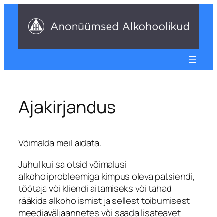
Liigu
sisu
juurde
Ajakirjandus
Võimalda meil aidata.
Juhul kui sa otsid võimalusi
alkoholiprobleemiga kimpus oleva patsiendi,
töötaja või kliendi aitamiseks või tahad
rääkida alkoholismist ja sellest toibumisest
meediaväljaannetes või saada lisateavet