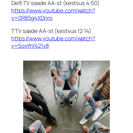
Delfi TV saade AA-st (kestvus 4:50)
https://www.youtube.com/watch?
v=0R85g4XDnro
TTV saade AA-st (kestvus 12:14)
https://www.youtube.com/watch?
v=5ovYhf421v8