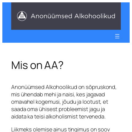
Liigu
sisu
juurde
Mis on AA?
Anonüümsed Alkohoolikud on sõpruskond,
mis ühendab mehi ja naisi, kes jagavad
omavahel kogemusi, jõudu ja lootust, et
saada oma ühisest probleemist jagu ja
aidata ka teisi alkoholismist terveneda.
Liikmeks olemise ainus tingimus on soov