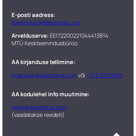
E-posti aadress:
teenindus@aaestonia.com
Arveldusarve:
EE172200221044413814
MTÜ Keskteenindusbüroo​
AA kirjanduse tellimine:
kirjandus@aaestonia.com
või
+372 529 9955
AA kodulehel info muutmine:
veeb@aaestonia.com
(vaadatakse reedeti)