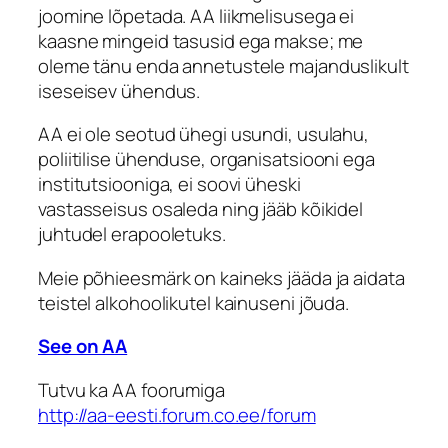
joomine lõpetada. AA liikmelisusega ei
kaasne mingeid tasusid ega makse; me
oleme tänu enda annetustele majanduslikult
iseseisev ühendus.
AA ei ole seotud ühegi usundi, usulahu,
poliitilise ühenduse, organisatsiooni ega
institutsiooniga, ei soovi üheski
vastasseisus osaleda ning jääb kõikidel
juhtudel erapooletuks.
Meie põhieesmärk on kaineks jääda ja aidata
teistel alkohoolikutel kainuseni jõuda.
See on AA
Tutvu ka AA foorumiga
http://aa-eesti.forum.co.ee/forum