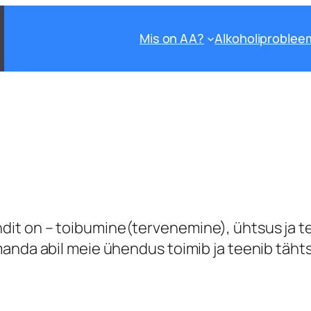
Mis on AA?
Alkoholiproblee
it on – toibumine(tervenemine), ühtsus ja t
manda abil meie ühendus toimib ja teenib täh