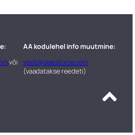
e:
AA kodulehel info muutmine:
com
või
veeb@aaestonia.com
(vaadatakse reedeti)