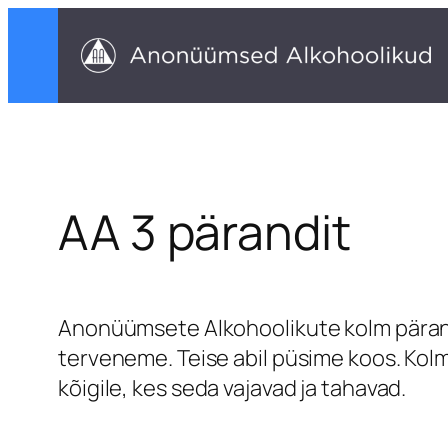
Liigu
sisu
juurde
AA 3 pärandit
Anonüümsete Alkohoolikute kolm pärand
terveneme. Teise abil püsime koos. Kol
kõigile, kes seda vajavad ja tahavad.