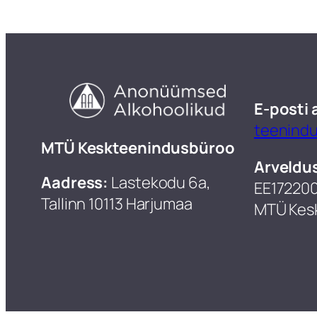
E-posti 
teenind
​MTÜ Keskteenindusbüroo
Arveldu
Aadress:
Lastekodu 6a,
EE17220
Tallinn 10113 Harjumaa
MTÜ Kes