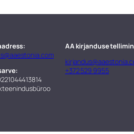
aadress:
AA kirjanduse tellimin
us@aaestonia.com
kirjandus@aaestonia.
sarve:
+372 529 9955
0221044413814
kteenindusbüroo​