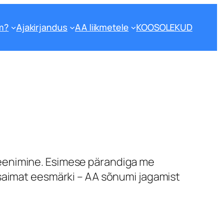
m?
Ajakirjandus
AA liikmetele
KOOSOLEKUD
eenimine. Esimese pärandiga me
tsaimat eesmärki – AA sõnumi jagamist