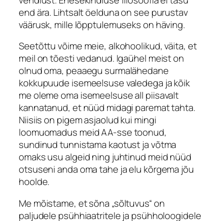
end ära. Lihtsalt öelduna on see purustav
väärusk, mille lõpptulemuseks on häving.
Seetõttu võime meie, alkohoolikud, väita, et
meil on tõesti vedanud. Igaühel meist on
olnud oma, peaaegu surmalähedane
kokkupuude isemeelsuse valedega ja kõik
me oleme oma isemeelsuse all piisavalt
kannatanud, et nüüd midagi paremat tahta.
Niisiis on pigem asjaolud kui mingi
loomuomadus meid AA-sse toonud,
sundinud tunnistama kaotust ja võtma
omaks usu algeid ning juhtinud meid nüüd
otsuseni anda oma tahe ja elu kõrgema jõu
hoolde.
Me mõistame, et sõna „sõltuvus“ on
paljudele psühhiaatritele ja psühholoogidele