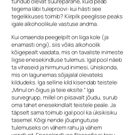
tundub olevat suurepärane, kuid peab
tegema läbi tuleproovi: kui hästi see
tegelikkuses toimib? Kiirpilk peeglisse peaks
igale alkohoolikule vastuse andma.
Kui omaenda peegelpilt on liiga kole (ja
enamasti ongi), siis võiks alkohoolik
kõigepealt vaadata, mis on tavaliste inimeste
liigse enesekindluse tulemus. Igal pool näeb
ta vihaseid ja hirmunud inimesi, ühiskonda,
mis on lagunemas sõjajalal olevateks
kildudeks. Iga selline kild kisendab teistele:
„Minul on õigus ja teie eksite.“ Iga
survegrupp, millel on piisavalt jõudu, surub
oma tahet enesekindlalt teistele peale. Ja
täpselt sama toimub igal pool ka üksikisiku
tasemel. Kõigi nende jõupingutuse
tulemuseks on vähem rahu ja vähem
vendlust. Enesekindluse filosoofia ei tasu