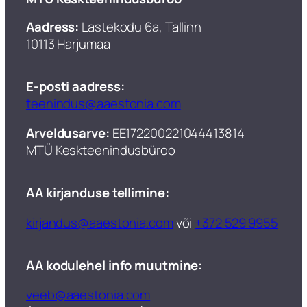
Aadress:
Lastekodu 6a, Tallinn
10113 Harjumaa
E-posti aadress:
teenindus@aaestonia.com
Arveldusarve:
EE172200221044413814
MTÜ Keskteenindusbüroo​
AA kirjanduse tellimine:
kirjandus@aaestonia.com
või
+372 529 9955
AA kodulehel info muutmine:
veeb@aaestonia.com