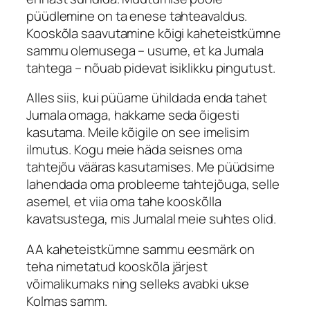
püüdlemine on ta enese tahteavaldus.
Kooskõla saavutamine kõigi kaheteistkümne
sammu olemusega – usume, et ka Jumala
tahtega – nõuab pidevat isiklikku pingutust.
Alles siis, kui püüame ühildada enda tahet
Jumala omaga, hakkame seda õigesti
kasutama. Meile kõigile on see imelisim
ilmutus. Kogu meie häda seisnes oma
tahtejõu vääras kasutamises. Me püüdsime
lahendada oma probleeme tahtejõuga, selle
asemel, et viia oma tahe kooskõlla
kavatsustega, mis Jumalal meie suhtes olid.
AA kaheteistkümne sammu eesmärk on
teha nimetatud kooskõla järjest
võimalikumaks ning selleks avabki ukse
Kolmas samm.