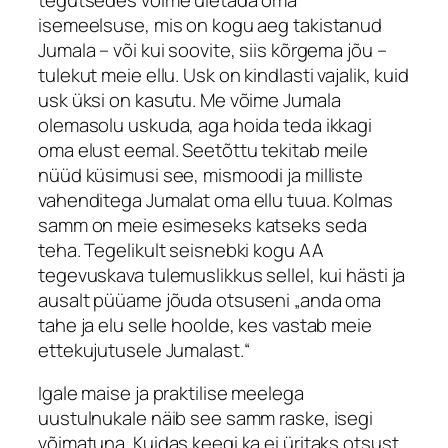
isemeelsuse, mis on kogu aeg takistanud
Jumala – või kui soovite, siis kõrgema jõu –
tulekut meie ellu. Usk on kindlasti vajalik, kuid
usk üksi on kasutu. Me võime Jumala
olemasolu uskuda, aga hoida teda ikkagi
oma elust eemal. Seetõttu tekitab meile
nüüd küsimusi see, mismoodi ja milliste
vahenditega Jumalat oma ellu tuua. Kolmas
samm on meie esimeseks katseks seda
teha. Tegelikult seisnebki kogu AA
tegevuskava tulemuslikkus sellel, kui hästi ja
ausalt püüame jõuda otsuseni „anda oma
tahe ja elu selle hoolde, kes vastab meie
ettekujutusele Jumalast.“
Igale maise ja praktilise meelega
uustulnukale näib see samm raske, isegi
võimatuna. Kuidas keegi ka ei üritaks otsust