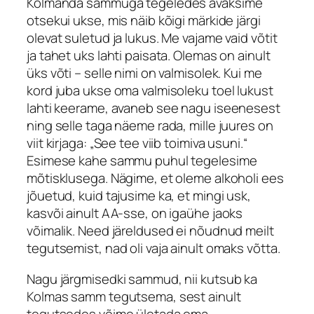
Kolmanda sammuga tegeledes avaksime
otsekui ukse, mis näib kõigi märkide järgi
olevat suletud ja lukus. Me vajame vaid võtit
ja tahet uks lahti paisata. Olemas on ainult
üks võti – selle nimi on valmisolek. Kui me
kord juba ukse oma valmisoleku toel lukust
lahti keerame, avaneb see nagu iseenesest
ning selle taga näeme rada, mille juures on
viit kirjaga: „See tee viib toimiva usuni.“
Esimese kahe sammu puhul tegelesime
mõtisklusega. Nägime, et oleme alkoholi ees
jõuetud, kuid tajusime ka, et mingi usk,
kasvõi ainult AA-sse, on igaühe jaoks
võimalik. Need järeldused ei nõudnud meilt
tegutsemist, nad oli vaja ainult omaks võtta.
Nagu järgmisedki sammud, nii kutsub ka
Kolmas samm tegutsema, sest ainult
tegutsedes võime ületada oma