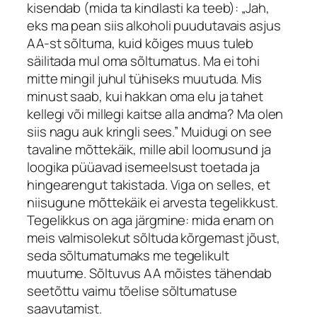
kisendab (mida ta kindlasti ka teeb): „Jah,
eks ma pean siis alkoholi puudutavais asjus
AA-st sõltuma, kuid kõiges muus tuleb
säilitada mul oma sõltumatus. Ma ei tohi
mitte mingil juhul tühiseks muutuda. Mis
minust saab, kui hakkan oma elu ja tahet
kellegi või millegi kaitse alla andma? Ma olen
siis nagu auk kringli sees.” Muidugi on see
tavaline mõttekäik, mille abil loomusund ja
loogika püüavad isemeelsust toetada ja
hingearengut takistada. Viga on selles, et
niisugune mõttekäik ei arvesta tegelikkust.
Tegelikkus on aga järgmine: mida enam on
meis valmisolekut sõltuda kõrgemast jõust,
seda sõltumatumaks me tegelikult
muutume. Sõltuvus AA mõistes tähendab
seetõttu vaimu tõelise sõltumatuse
saavutamist.