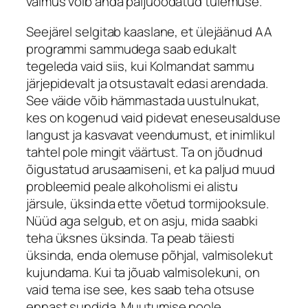
vaimus võib anda paljuoodatud tulemuse.
Seejärel selgitab kaaslane, et ülejäänud AA
programmi sammudega saab edukalt
tegeleda vaid siis, kui Kolmandat sammu
järjepidevalt ja otsustavalt edasi arendada.
See väide võib hämmastada uustulnukat,
kes on kogenud vaid pidevat eneseusalduse
langust ja kasvavat veendumust, et inimlikul
tahtel pole mingit väärtust. Ta on jõudnud
õigustatud arusaamiseni, et ka paljud muud
probleemid peale alkoholismi ei alistu
järsule, üksinda ette võetud tormijooksule.
Nüüd aga selgub, et on asju, mida saabki
teha üksnes üksinda. Ta peab täiesti
üksinda, enda olemuse põhjal, valmisolekut
kujundama. Kui ta jõuab valmisolekuni, on
vaid tema ise see, kes saab teha otsuse
ennast sundida. Muutumise poole