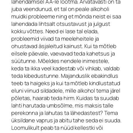
lahendamisel AA-le lootma. Arvatavasti on ta
juba veendunud, et tal on peale alkoholi
muidki probleeme ning et mõnda neist ei saa
lahendada lihtsalt otsustavust ja julgust
kokku võttes. Need ei lase tal elada,
probleemid viivad ta meeleheitele ja
ohustavad äsjaleitud kainust. Kui ta mõtleb
eilsele päevale, vaevavad teda kahetsus ja
süütunne. Mõeldes nendele inimestele,
keda ta ikka veel kadestab või vihkab, valdab
teda kibedustunne. Majanduslik ebakindlus
teeb ta haigeks ja kui ta mõtleb kindlustatud
eluni viinud sildadele, mille alkohol tema järel
põletas, haarab teda hirm. Kuidas ta suudab
lahti harutada umbsõlme, mis maksis talle
perekonna ja lahutas ta lähedastest? Tema
üksildane vaprus ja abitu tahe seda ei suuda.
Loomulikult peab ta nüüd kellestki või