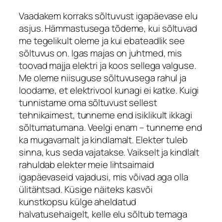
Vaadakem korraks sõltuvust igapäevase elu
asjus. Hämmastusega tõdeme, kui sõltuvad
me tegelikult oleme ja kui ebateadlik see
sõltuvus on. Igas majas on juhtmed, mis
toovad majja elektri ja koos sellega valguse.
Me oleme niisuguse sõltuvusega rahul ja
loodame, et elektrivool kunagi ei katke. Kuigi
tunnistame oma sõltuvust sellest
tehnikaimest, tunneme end isiklikult ikkagi
sõltumatumana. Veelgi enam – tunneme end
ka mugavamalt ja kindlamalt. Elekter tuleb
sinna, kus seda vajatakse. Vaikselt ja kindlalt
rahuldab elekter meie lihtsaimaid
igapäevaseid vajadusi, mis võivad aga olla
ülitähtsad. Küsige näiteks kasvõi
kunstkopsu külge aheldatud
halvatusehaigelt, kelle elu sõltub temaga