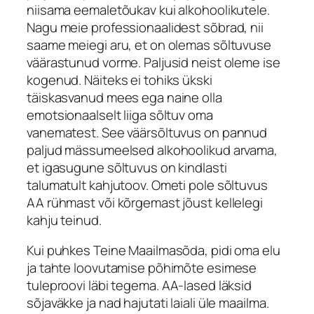
niisama eemaletõukav kui alkohoolikutele.
Nagu meie professionaalidest sõbrad, nii
saame meiegi aru, et on olemas sõltuvuse
väärastunud vorme. Paljusid neist oleme ise
kogenud. Näiteks ei tohiks ükski
täiskasvanud mees ega naine olla
emotsionaalselt liiga sõltuv oma
vanematest. See väärsõltuvus on pannud
paljud mässumeelsed alkohoolikud arvama,
et igasugune sõltuvus on kindlasti
talumatult kahjutoov. Ometi pole sõltuvus
AA rühmast või kõrgemast jõust kellelegi
kahju teinud.
Kui puhkes Teine Maailmasõda, pidi oma elu
ja tahte loovutamise põhimõte esimese
tuleproovi läbi tegema. AA-lased läksid
sõjaväkke ja nad hajutati laiali üle maailma.