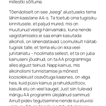
millestki sõltuma.
Tõenäoliselt on see „keegi“ alustuseks tema
lähim kaaslane AA-s. Ta toetub oma tugiisiku
kinnitusele, et paljud mured, mis on
muutunud veelgi häirivamaks, kuna nende
vaigistamiseks ei saa enam kasutada
alkoholi, on lahendatavad. Loomulikult näitab
tugiisik talle, et tema elu on ikka veel
juhitamatu – hoolimata sellest, et ta on juba
kainuseni jõudnud, on ta AA programmiga
alles algust teinud. Napp kainus, mis
alkoholismi tunnistamise ja mõnest
koosolekust osavõtuga kaasnes, on väga
hea, kuid püsiv kainus ja rahuldusttoov,
kasulik elu on veel kaugel. Just siin tulevad
mängu AA programmi ülejäänud sammud.
Ainult pidev tegutsemine nende kui eluviisi