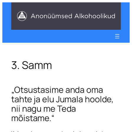
Liigu
sisu
juurde
3. Samm
„Otsustasime anda oma
tahte ja elu Jumala hoolde,
nii nagu me Teda
mõistame.“