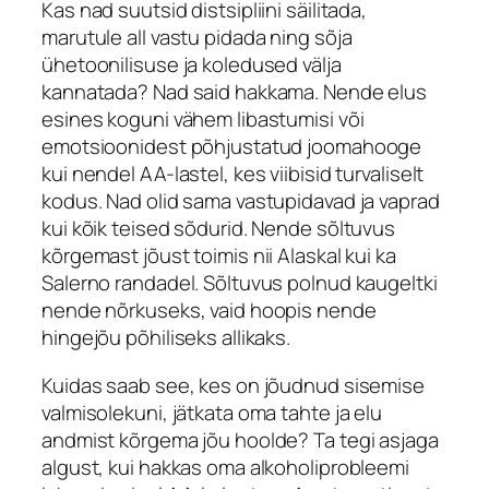
Kas nad suutsid distsipliini säilitada,
marutule all vastu pidada ning sõja
ühetoonilisuse ja koledused välja
kannatada? Nad said hakkama. Nende elus
esines koguni vähem libastumisi või
emotsioonidest põhjustatud joomahooge
kui nendel AA-lastel, kes viibisid turvaliselt
kodus. Nad olid sama vastupidavad ja vaprad
kui kõik teised sõdurid. Nende sõltuvus
kõrgemast jõust toimis nii Alaskal kui ka
Salerno randadel. Sõltuvus polnud kaugeltki
nende nõrkuseks, vaid hoopis nende
hingejõu põhiliseks allikaks.
Kuidas saab see, kes on jõudnud sisemise
valmisolekuni, jätkata oma tahte ja elu
andmist kõrgema jõu hoolde? Ta tegi asjaga
algust, kui hakkas oma alkoholiprobleemi