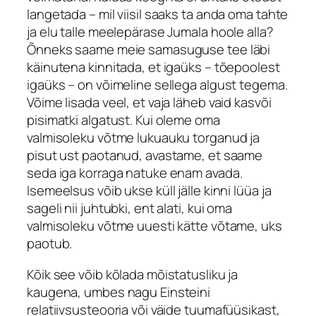
langetada – mil viisil saaks ta anda oma tahte
ja elu talle meelepärase Jumala hoole alla?
Õnneks saame meie samasuguse tee läbi
käinutena kinnitada, et igaüks – tõepoolest
igaüks – on võimeline sellega algust tegema.
Võime lisada veel, et vaja läheb vaid kasvõi
pisimatki algatust. Kui oleme oma
valmisoleku võtme lukuauku torganud ja
pisut ust paotanud, avastame, et saame
seda iga korraga natuke enam avada.
Isemeelsus võib ukse küll jälle kinni lüüa ja
sageli nii juhtubki, ent alati, kui oma
valmisoleku võtme uuesti kätte võtame, uks
paotub.
Kõik see võib kõlada mõistatusliku ja
kaugena, umbes nagu Einsteini
relatiivsusteooria või väide tuumafüüsikast,