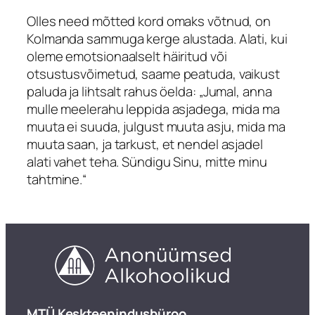
Olles need mõtted kord omaks võtnud, on
Kolmanda sammuga kerge alustada. Alati, kui
oleme emotsionaalselt häiritud või
otsustusvõimetud, saame peatuda, vaikust
paluda ja lihtsalt rahus öelda: „Jumal, anna
mulle meelerahu leppida asjadega, mida ma
muuta ei suuda, julgust muuta asju, mida ma
muuta saan, ja tarkust, et nendel asjadel
alati vahet teha. Sündigu Sinu, mitte minu
tahtmine.“
​MTÜ Keskteenindusbüroo