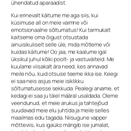
ühendatud aparaadist.
Kui erinevalt käitume me aga siis, kui
küsimuse all on meie vaimne või
emotsionaalne sõltumatus! Kui tarmukalt
kaitseme oma õigust otsustada
ainuisikuliselt selle üle, mida mõtleme või
kuidas käitume! Oo jaa, me kaalume igal
üksikul juhul kõiki poolt- ja vastuväiteid. Me
kuulame viisakalt ära need, kes annavad
meile nõu, kuid otsuse teeme ikka ise. Keegi
ei saa neis asjus meie isiklikku
sõltumatusesse sekkuda. Pealegi arvame, et
kedagi ei saa ju täiel määral usaldada. Oleme
veendunud, et meie arukus ja tahtejõud
suudavad meie elu juhtida ja meile selles
maailmas edu tagada. Niisugune vapper
mõtteviis, kus igaüks mängib ise jumalat,