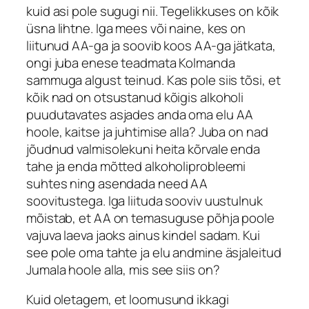
kuid asi pole sugugi nii. Tegelikkuses on kõik
üsna lihtne. Iga mees või naine, kes on
liitunud AA-ga ja soovib koos AA-ga jätkata,
ongi juba enese teadmata Kolmanda
sammuga algust teinud. Kas pole siis tõsi, et
kõik nad on otsustanud kõigis alkoholi
puudutavates asjades anda oma elu AA
hoole, kaitse ja juhtimise alla? Juba on nad
jõudnud valmisolekuni heita kõrvale enda
tahe ja enda mõtted alkoholiprobleemi
suhtes ning asendada need AA
soovitustega. Iga liituda sooviv uustulnuk
mõistab, et AA on temasuguse põhja poole
vajuva laeva jaoks ainus kindel sadam. Kui
see pole oma tahte ja elu andmine äsjaleitud
Jumala hoole alla, mis see siis on?
Kuid oletagem, et loomusund ikkagi