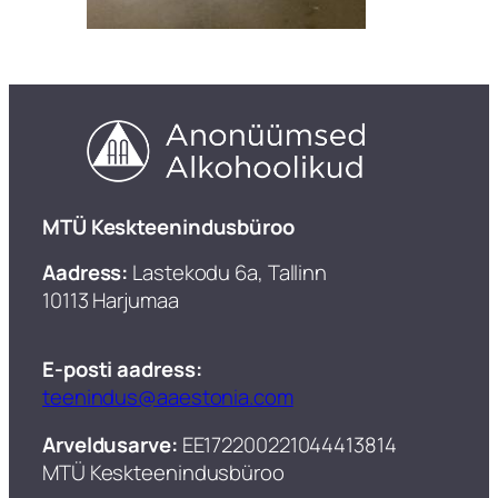
​MTÜ Keskteenindusbüroo
Aadress:
Lastekodu 6a, Tallinn
10113 Harjumaa
E-posti aadress:
teenindus@aaestonia.com
Arveldusarve:
EE172200221044413814
MTÜ Keskteenindusbüroo​