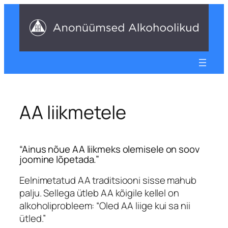
Liigu
sisu
juurde
AA liikmetele
“Ainus nõue AA liikmeks olemisele on soov
joomine lõpetada.”
Eelnimetatud AA traditsiooni sisse mahub
palju. Sellega ütleb AA kõigile kellel on
alkoholiprobleem: “Oled AA liige kui sa nii
ütled.”