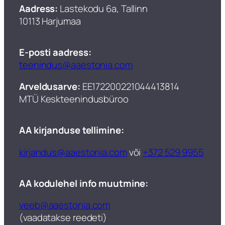
Aadress:
Lastekodu 6a, Tallinn
10113 Harjumaa
E-posti aadress:
teenindus@aaestonia.com
Arveldusarve:
EE172200221044413814
MTÜ Keskteenindusbüroo​
AA kirjanduse tellimine:
kirjandus@aaestonia.com
või
+372 529 9955
AA kodulehel info muutmine:
veeb@aaestonia.com
(vaadatakse reedeti)