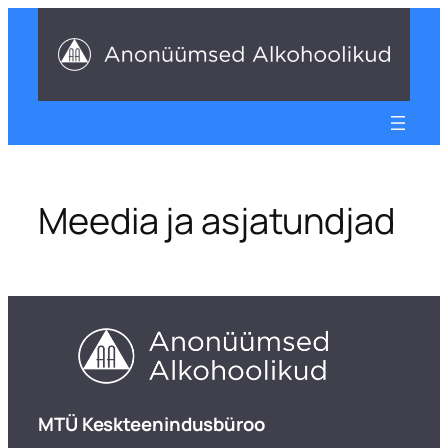
Liigu
sisu
juurde
Meedia ja asjatundjad
​MTÜ Keskteenindusbüroo