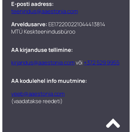
E-posti aadress:
teenindus@aaestonia.com
Arveldusarve:
EE172200221044413814
MTÜ Keskteenindusbüroo​
AA kirjanduse tellimine:
kirjandus@aaestonia.com
või
+372 529 9955
AA kodulehel info muutmine:
veeb@aaestonia.com
(vaadatakse reedeti)