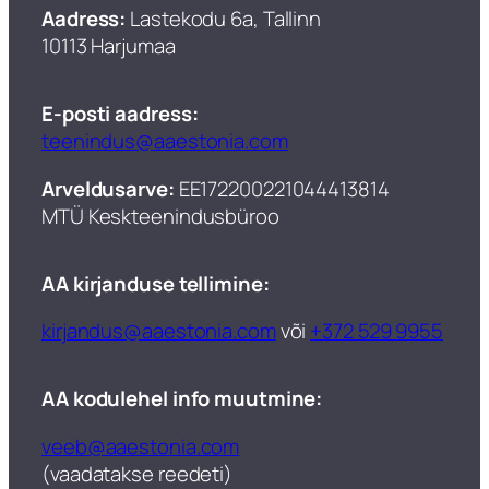
Aadress:
Lastekodu 6a, Tallinn
10113 Harjumaa
E-posti aadress:
teenindus@aaestonia.com
Arveldusarve:
EE172200221044413814
MTÜ Keskteenindusbüroo​
AA kirjanduse tellimine:
kirjandus@aaestonia.com
või
+372 529 9955
AA kodulehel info muutmine:
veeb@aaestonia.com
(vaadatakse reedeti)