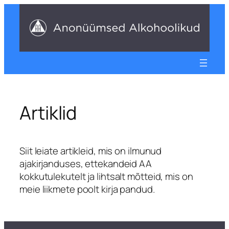
Liigu
sisu
juurde
Artiklid
Siit leiate artikleid, mis on ilmunud
ajakirjanduses, ettekandeid AA
kokkutulekutelt ja lihtsalt mõtteid, mis on
meie liikmete poolt kirja pandud.