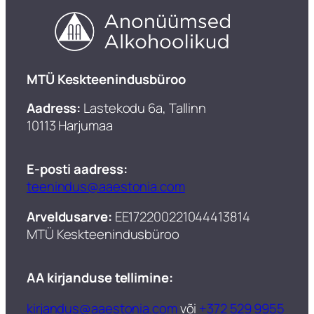
​MTÜ Keskteenindusbüroo
Aadress:
Lastekodu 6a, Tallinn
10113 Harjumaa
E-posti aadress:
teenindus@aaestonia.com
Arveldusarve:
EE172200221044413814
MTÜ Keskteenindusbüroo​
AA kirjanduse tellimine:
kirjandus@aaestonia.com
või
+372 529 9955