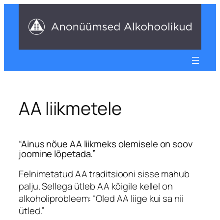
Liigu
sisu
juurde
AA liikmetele
“Ainus nõue AA liikmeks olemisele on soov
joomine lõpetada.”
Eelnimetatud AA traditsiooni sisse mahub
palju. Sellega ütleb AA kõigile kellel on
alkoholiprobleem: “Oled AA liige kui sa nii
ütled.”