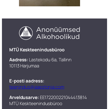
​MTÜ Keskteenindusbüroo
Aadress:
Lastekodu 6a, Tallinn
10113 Harjumaa
E-posti aadress:
teenindus@aaestonia.com
Arveldusarve:
EE172200221044413814
MTÜ Keskteenindusbüroo​